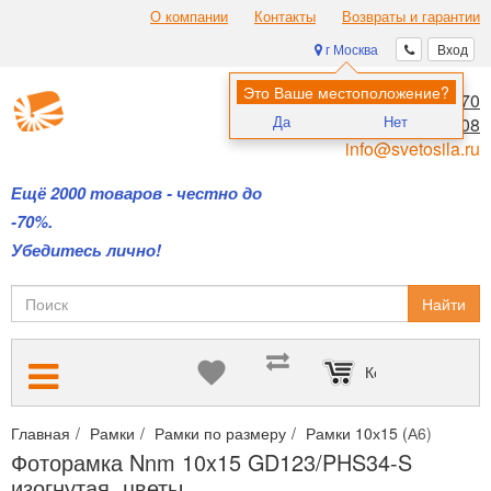
О компании
Контакты
Возвраты и гарантии
г Москва
Вход
Это Ваше местоположение?
8 (495) 970-00-70
Да
Нет
8 (800) 700-11-08
info@svetosila.ru
Ещё 2000 товаров - честно до
-70%.
Убедитесь лично!
Найти
Корзина пуста
Главная
Рамки
Рамки по размеру
Рамки 10х15 (А6)
Фото
Фоторамка Nnm 10x15 GD123/PHS34-S
изогнутая, цветы