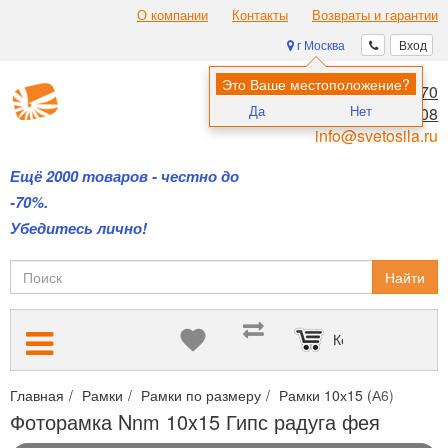
О компании
Контакты
Возвраты и гарантии
г Москва
Вход
Это Ваше местоположение?
8 (495) 970-00-70
Да
Нет
8 (800) 700-11-08
info@svetosila.ru
Ещё 2000 товаров - честно до
-70%.
Убедитесь лично!
Найти
Корзина пуста
Главная
Рамки
Рамки по размеру
Рамки 10х15 (А6)
Фото
Фоторамка Nnm 10x15 Гипс радуга фея