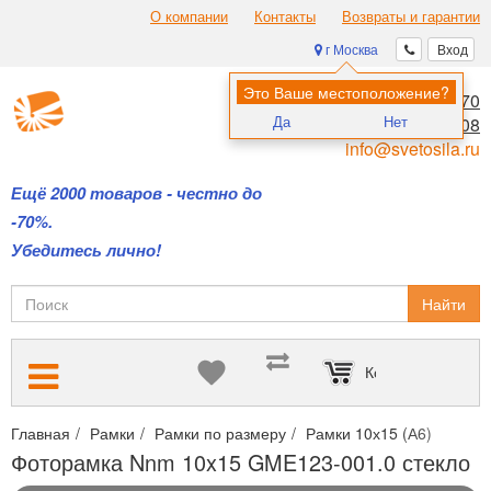
О компании
Контакты
Возвраты и гарантии
г Москва
Вход
Это Ваше местоположение?
8 (495) 970-00-70
Да
Нет
8 (800) 700-11-08
info@svetosila.ru
Ещё 2000 товаров - честно до
-70%.
Убедитесь лично!
Найти
Корзина пуста
Главная
Рамки
Рамки по размеру
Рамки 10х15 (А6)
Фото
Фоторамка Nnm 10x15 GME123-001.0 стекло