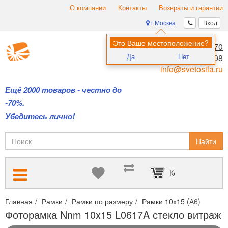
О компании
Контакты
Возвраты и гарантии
г Москва
Вход
Это Ваше местоположение?
8 (495) 970-00-70
Да
Нет
8 (800) 700-11-08
info@svetosila.ru
Ещё 2000 товаров - честно до
-70%.
Убедитесь лично!
Найти
Корзина пуста
Главная
Рамки
Рамки по размеру
Рамки 10х15 (А6)
Фото
Фоторамка Nnm 10x15 L0617A стекло витраж