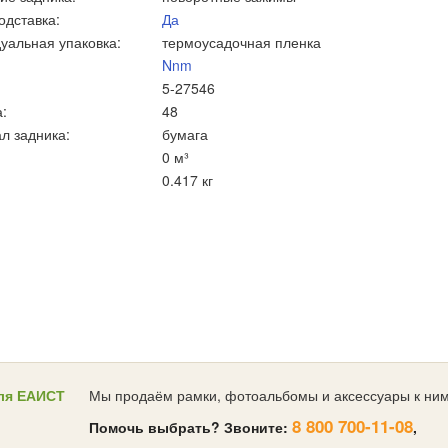
одставка:
Да
уальная упаковка:
термоусадочная пленка
Nnm
5-27546
:
48
л задника:
бумага
0 м³
0.417 кг
ля ЕАИСТ
Мы продаём рамки, фотоальбомы и аксессуары к ним
8 800 700-11-08
Помочь выбрать? Звоните:
,