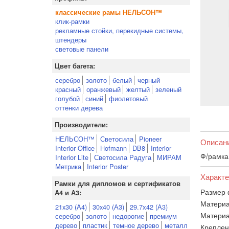
классические рамы НЕЛЬСОН™
клик-рамки
рекламные стойки, перекидные системы,
штендеры
световые панели
Цвет багета:
серебро
золото
белый
черный
красный
оранжевый
желтый
зеленый
голубой
синий
фиолетовый
оттенки дерева
Производители:
НЕЛЬСОН™
Светосила
Pioneer
Описан
Interior Office
Hofmann
DB8
Interior
Ф/рамка
Interior Lite
Светосила Радуга
МИРАМ
Метрика
Interior Poster
Характе
Рамки для дипломов и сертификатов
Размер 
А4 и А3:
Материа
21x30 (А4)
30x40 (А3)
29.7х42 (А3)
Материа
серебро
золото
недорогие
премиум
дерево
пластик
темное дерево
металл
Креплен