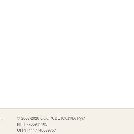
.
© 2003-2026 OOO "СВЕТОСИЛА Рус"
ИНН 7705941105
ОГРН 1117746089757