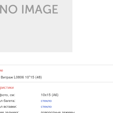
ие
 Витраж L0806 10*15 (48)
ристики
фото, см:
10x15 (А6)
л багета:
стекло
л вставки:
стекло
ие задника:
поворотные зажимы