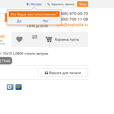
г Москва
Заказать звонок
Вход
8 (495) 970-00-70
Помощь в
Это Ваше местоположение?
Найти
выборе:
8 (800) 700-11-08
Да
Нет
Ежедневно,
info@svetosila.ru
с 8:00 до 20:00
нии
Корзина пуста
час
нтов
 10x15 L0806 стекло витраж
-27546
Версия для печати