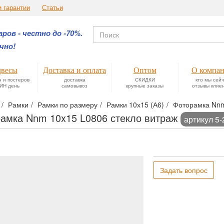
и гарантии
Статьи
ров - честно до -70%.
чно!
весы
Доставка и оплата
Оптом
О компа
н и постеров
доставка
СКИДКИ
кто мы сей
ИН день
самовывоз
крупные заказы
отзывы клие
Рамки
Рамки по размеру
Рамки 10х15 (А6)
Фоторамка Nnm
амка Nnm 10x15 L0806 стекло витраж
артикул 5
Задать вопрос