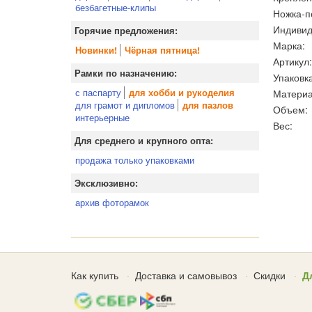
безбагетные-клипы
Ножка-п
Индивид
Горячие предложения:
Марка:
Новинки!
Чёрная пятница!
Артикул:
Рамки по назначению:
Упаковка
с паспарту
Материа
для хобби и рукоделия
для грамот и дипломов
для пазлов
Объем:
интерьерные
Вес:
Для среднего и крупного опта:
продажа только упаковками
Эксклюзивно:
архив фоторамок
Как купить
Доставка и самовывоз
Скидки
Д