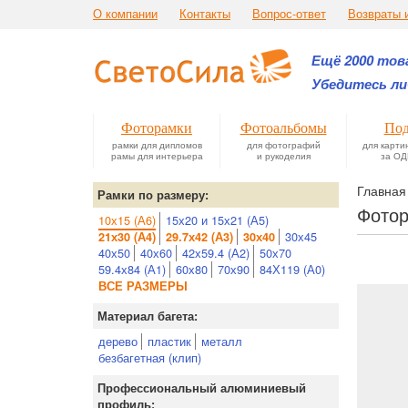
О компании
Контакты
Вопрос-ответ
Возвраты 
Ещё 2000 това
Убедитесь ли
Фоторамки
Фотоальбомы
Под
рамки для дипломов
для фотографий
для карти
рамы для интерьера
и рукоделия
за ОД
Главная
Рамки по размеру:
Фотор
10х15 (А6)
15х20 и 15х21 (А5)
30х45
21х30 (А4)
29.7х42 (А3)
30х40
40х50
40х60
42х59.4 (А2)
50х70
59.4х84 (А1)
60х80
70х90
84Х119 (А0)
ВСЕ РАЗМЕРЫ
Материал багета:
дерево
пластик
металл
безбагетная (клип)
Профессиональный алюминиевый
профиль: