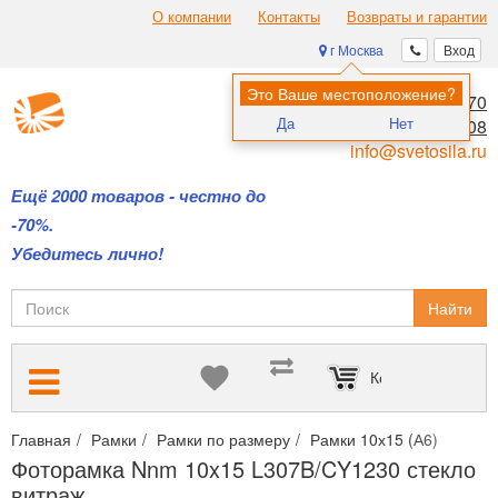
О компании
Контакты
Возвраты и гарантии
г Москва
Вход
Это Ваше местоположение?
8 (495) 970-00-70
Да
Нет
8 (800) 700-11-08
info@svetosila.ru
Ещё 2000 товаров - честно до
-70%.
Убедитесь лично!
Найти
Корзина пуста
Главная
Рамки
Рамки по размеру
Рамки 10х15 (А6)
Фото
Фоторамка Nnm 10x15 L307B/CY1230 стекло
витраж