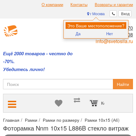
О компании
Контакты
Возвраты и гарантии
г Москва
Вход
Это Ваше местоположение?
8 (495) 970-00-70
Да
Нет
8 (800) 700-11-08
info@svetosila.ru
Ещё 2000 товаров - честно до
-70%.
Убедитесь лично!
Найти
Корзина пуста
Главная
Рамки
Рамки по размеру
Рамки 10х15 (А6)
Фото
Фоторамка Nnm 10x15 L886B стекло витраж