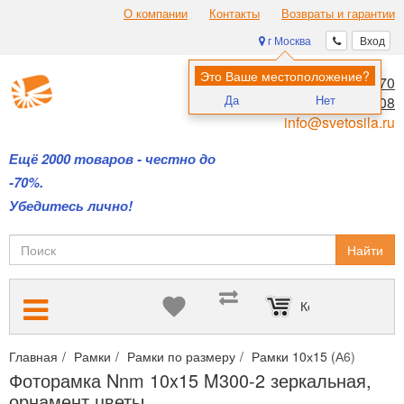
О компании
Контакты
Возвраты и гарантии
г Москва
Вход
Это Ваше местоположение?
8 (495) 970-00-70
Да
Нет
8 (800) 700-11-08
info@svetosila.ru
Ещё 2000 товаров - честно до
-70%.
Убедитесь лично!
Найти
Корзина пуста
Главная
Рамки
Рамки по размеру
Рамки 10х15 (А6)
Фото
Фоторамка Nnm 10x15 M300-2 зеркальная,
орнамент цветы