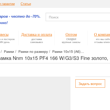
и гарантии
Статьи
ров - честно до -70%.
чно!
весы
Доставка и оплата
Оптом
О компа
н и постеров
доставка
СКИДКИ
кто мы сей
ИН день
самовывоз
крупные заказы
отзывы клие
Рамки
Рамки по размеру
Рамки 10х15 (А6)
Фоторамка Nnm
амка Nnm 10x15 PF4 166 W/G3/S3 Fine золото,
Задать вопрос