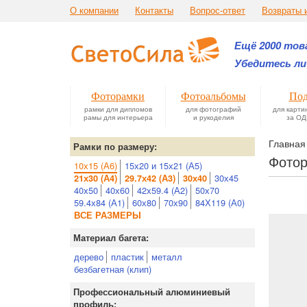
О компании
Контакты
Вопрос-ответ
Возвраты 
Ещё 2000 това
Убедитесь ли
Фоторамки
Фотоальбомы
Под
рамки для дипломов
для фотографий
для карти
рамы для интерьера
и рукоделия
за ОД
Главная
Рамки по размеру:
Фотор
10х15 (А6)
15х20 и 15х21 (А5)
30х45
21х30 (А4)
29.7х42 (А3)
30х40
40х50
40х60
42х59.4 (А2)
50х70
59.4х84 (А1)
60х80
70х90
84Х119 (А0)
ВСЕ РАЗМЕРЫ
Материал багета:
дерево
пластик
металл
безбагетная (клип)
Профессиональный алюминиевый
профиль: