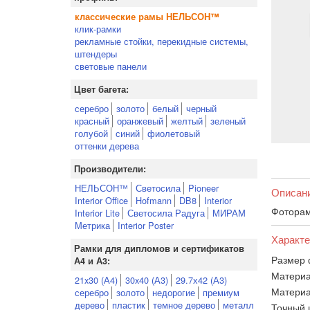
классические рамы НЕЛЬСОН™
клик-рамки
рекламные стойки, перекидные системы,
штендеры
световые панели
Цвет багета:
серебро
золото
белый
черный
красный
оранжевый
желтый
зеленый
голубой
синий
фиолетовый
оттенки дерева
Производители:
НЕЛЬСОН™
Светосила
Pioneer
Описан
Interior Office
Hofmann
DB8
Interior
Фоторам
Interior Lite
Светосила Радуга
МИРАМ
Метрика
Interior Poster
Характе
Рамки для дипломов и сертификатов
Размер 
А4 и А3:
Материа
21x30 (А4)
30x40 (А3)
29.7х42 (А3)
Материа
серебро
золото
недорогие
премиум
дерево
пластик
темное дерево
металл
Точный 