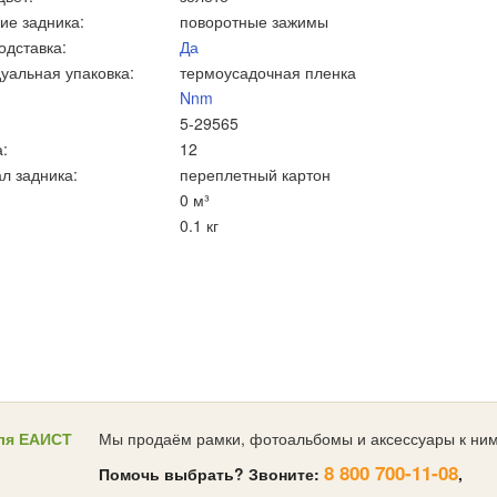
ие задника:
поворотные зажимы
одставка:
Да
уальная упаковка:
термоусадочная пленка
Nnm
5-29565
:
12
л задника:
переплетный картон
0 м³
0.1 кг
ля ЕАИСТ
Мы продаём рамки, фотоальбомы и аксессуары к ним
8 800 700-11-08
Помочь выбрать? Звоните:
,