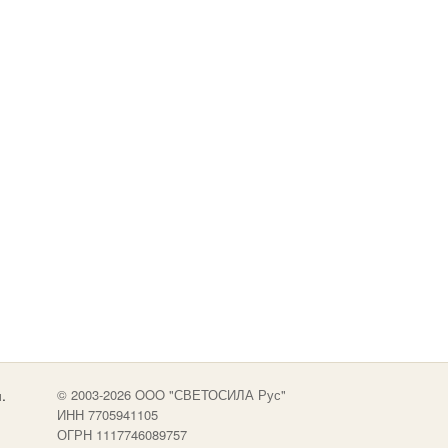
.
© 2003-2026 OOO "СВЕТОСИЛА Рус"
ИНН 7705941105
ОГРН 1117746089757