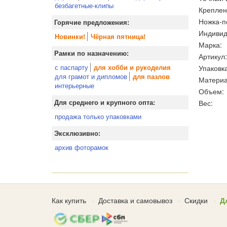
безбагетные-клипы
Креплен
Ножка-п
Горячие предложения:
Индивид
Новинки!
Чёрная пятница!
Марка:
Рамки по назначению:
Артикул:
с паспарту
Упаковка
для хобби и рукоделия
для грамот и дипломов
для пазлов
Материа
интерьерные
Объем:
Вес:
Для среднего и крупного опта:
продажа только упаковками
Эксклюзивно:
архив фоторамок
Как купить
Доставка и самовывоз
Скидки
Д