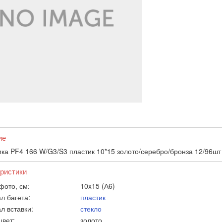
ие
ка PF4 166 W/G3/S3 пластик 10*15 золото/серебро/бронза 12/96шт
ристики
фото, см:
10x15 (А6)
л багета:
пластик
л вставки:
стекло
цвет:
золото