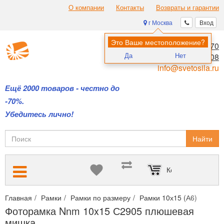
О компании
Контакты
Возвраты и гарантии
г Москва
Вход
Это Ваше местоположение?
8 (495) 970-00-70
Да
Нет
8 (800) 700-11-08
info@svetosila.ru
Ещё 2000 товаров - честно до
-70%.
Убедитесь лично!
Найти
Корзина пуста
Главная
Рамки
Рамки по размеру
Рамки 10х15 (А6)
Фото
Фоторамка Nnm 10x15 С2905 плюшевая
мишка