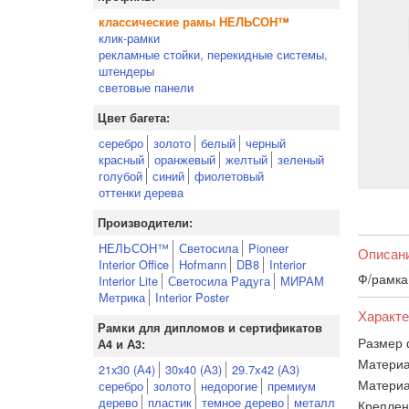
классические рамы НЕЛЬСОН™
клик-рамки
рекламные стойки, перекидные системы,
штендеры
световые панели
Цвет багета:
серебро
золото
белый
черный
красный
оранжевый
желтый
зеленый
голубой
синий
фиолетовый
оттенки дерева
Производители:
НЕЛЬСОН™
Светосила
Pioneer
Описан
Interior Office
Hofmann
DB8
Interior
Ф/рамка
Interior Lite
Светосила Радуга
МИРАМ
Метрика
Interior Poster
Характе
Рамки для дипломов и сертификатов
Размер 
А4 и А3:
Материа
21x30 (А4)
30x40 (А3)
29.7х42 (А3)
Материа
серебро
золото
недорогие
премиум
дерево
пластик
темное дерево
металл
Креплен