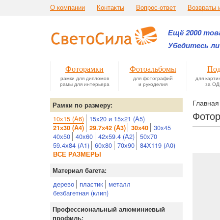
О компании
Контакты
Вопрос-ответ
Возвраты 
Ещё 2000 това
Убедитесь ли
Фоторамки
Фотоальбомы
Под
рамки для дипломов
для фотографий
для карти
рамы для интерьера
и рукоделия
за ОД
Главная
Рамки по размеру:
Фотор
10х15 (А6)
15х20 и 15х21 (А5)
30х45
21х30 (А4)
29.7х42 (А3)
30х40
40х50
40х60
42х59.4 (А2)
50х70
59.4х84 (А1)
60х80
70х90
84Х119 (А0)
ВСЕ РАЗМЕРЫ
Материал багета:
дерево
пластик
металл
безбагетная (клип)
Профессиональный алюминиевый
профиль: