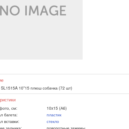
ие
 SL1515A 10*15 плюш собачка (72 шт)
ристики
фото, см:
10x15 (А6)
л багета:
пластик
л вставки:
стекло
ие задника:
поворотные зажимы