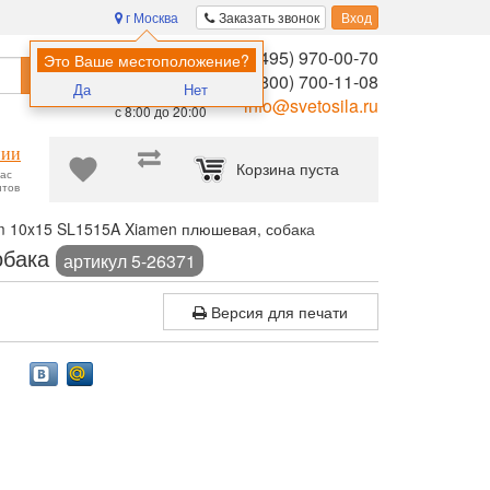
г Москва
Заказать звонок
Вход
8 (495) 970-00-70
Помощь в
Это Ваше местоположение?
Найти
выборе:
8 (800) 700-11-08
Да
Нет
Ежедневно,
info@svetosila.ru
с 8:00 до 20:00
нии
Корзина пуста
час
нтов
 10x15 SL1515A Xiamen плюшевая, собака
обака
артикул 5-26371
Версия для печати