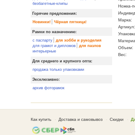
безбагетные-клипы
Ножка-п
Индивид
Горячие предложения:
Марка:
Новинки!
Чёрная пятница!
Артикул:
Рамки по назначению:
Упаковка
с паспарту
Материа
для хобби и рукоделия
для грамот и дипломов
для пазлов
Объем:
интерьерные
Вес:
Для среднего и крупного опта:
продажа только упаковками
Эксклюзивно:
архив фоторамок
Как купить
Доставка и самовывоз
Скидки
Д