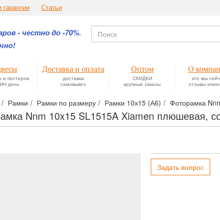
и гарантии
Статьи
ров - честно до -70%.
чно!
весы
Доставка и оплата
Оптом
О компа
н и постеров
доставка
СКИДКИ
кто мы сей
ИН день
самовывоз
крупные заказы
отзывы клие
Рамки
Рамки по размеру
Рамки 10х15 (А6)
Фоторамка Nnm
амка Nnm 10x15 SL1515A Xiamen плюшевая, с
Задать вопрос