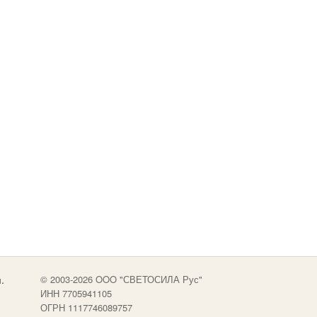
.
© 2003-2026 OOO "СВЕТОСИЛА Рус"
ИНН 7705941105
ОГРН 1117746089757