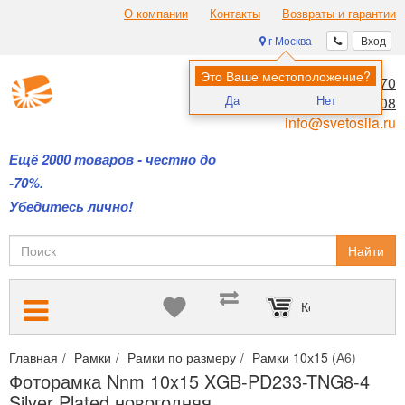
О компании
Контакты
Возвраты и гарантии
г Москва
Вход
Это Ваше местоположение?
8 (495) 970-00-70
Да
Нет
8 (800) 700-11-08
info@svetosila.ru
Ещё 2000 товаров - честно до
-70%.
Убедитесь лично!
Найти
Корзина пуста
Главная
Рамки
Рамки по размеру
Рамки 10х15 (А6)
Фото
Фоторамка Nnm 10x15 XGB-PD233-TNG8-4
Silver Plated новогодняя