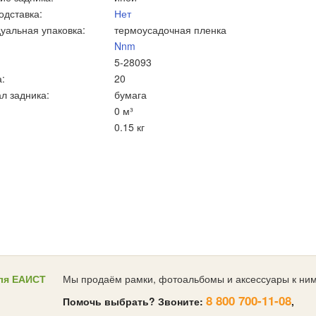
одставка:
Нет
уальная упаковка:
термоусадочная пленка
Nnm
5-28093
:
20
л задника:
бумага
0 м³
0.15 кг
ля ЕАИСТ
Мы продаём рамки, фотоальбомы и аксессуары к ним
8 800 700-11-08
Помочь выбрать? Звоните:
,