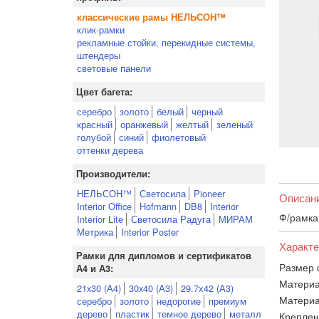
классические рамы НЕЛЬСОН™
клик-рамки
рекламные стойки, перекидные системы,
штендеры
световые панели
Цвет багета:
серебро
золото
белый
черный
красный
оранжевый
желтый
зеленый
голубой
синий
фиолетовый
оттенки дерева
Производители:
НЕЛЬСОН™
Светосила
Pioneer
Описан
Interior Office
Hofmann
DB8
Interior
Ф/рамка
Interior Lite
Светосила Радуга
МИРАМ
Метрика
Interior Poster
Характе
Рамки для дипломов и сертификатов
Размер 
А4 и А3:
Материа
21x30 (А4)
30x40 (А3)
29.7х42 (А3)
Материа
серебро
золото
недорогие
премиум
дерево
пластик
темное дерево
металл
Креплен