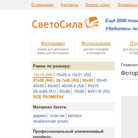
О компании
Контакты
Вопрос-ответ
Возвраты 
Ещё 2000 това
Убедитесь ли
Фоторамки
Фотоальбомы
Под
рамки для дипломов
для фотографий
для карти
рамы для интерьера
и рукоделия
за ОД
Главная
Рамки по размеру:
Фотор
10х15 (А6)
15х20 и 15х21 (А5)
30х45
21х30 (А4)
29.7х42 (А3)
30х40
40х50
40х60
42х59.4 (А2)
50х70
59.4х84 (А1)
60х80
70х90
84Х119 (А0)
ВСЕ РАЗМЕРЫ
Материал багета:
дерево
пластик
металл
безбагетная (клип)
Профессиональный алюминиевый
профиль: