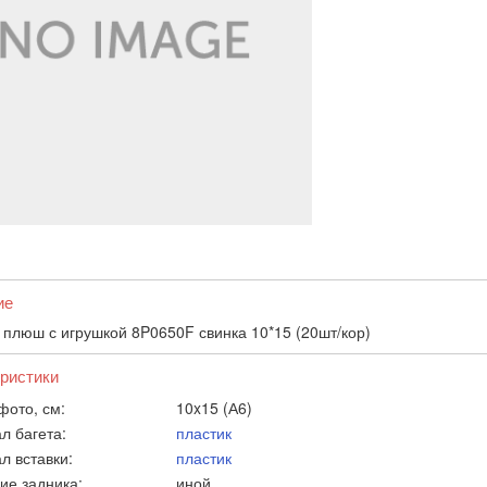
ие
 плюш с игрушкой 8P0650F свинка 10*15 (20шт/кор)
ристики
фото, см:
10x15 (А6)
л багета:
пластик
л вставки:
пластик
ие задника:
иной