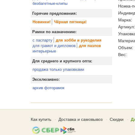
безбагетные-клипы
Ножка-п
Индивид
Горячие предложения:
Марка:
Новинки!
Чёрная пятница!
Артикул:
Рамки по назначению:
Упаковка
с паспарту
Материа
для хобби и рукоделия
для грамот и дипломов
для пазлов
Объем:
интерьерные
Вес:
Для среднего и крупного опта:
продажа только упаковками
Эксклюзивно:
архив фоторамок
Как купить
Доставка и самовывоз
Скидки
Д