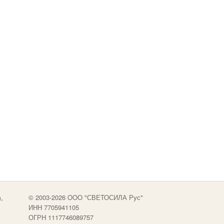
.
© 2003-2026 OOO "СВЕТОСИЛА Рус"
ИНН 7705941105
ОГРН 1117746089757