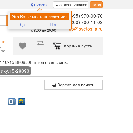
г Москва
Заказать звонок
Вход
8 (495) 970-00-70
Помощь в
Это Ваше местоположение?
Найти
выборе:
8 (800) 700-11-08
Да
Нет
Ежедневно,
info@svetosila.ru
с 8:00 до 20:00
нии
Корзина пуста
час
нтов
 10x15 8P0650F плюшевая свинка
тикул 5-28093
Версия для печати