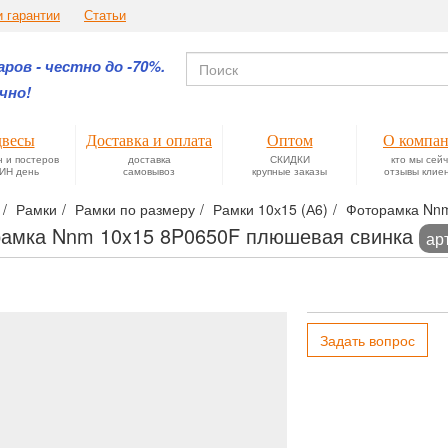
и гарантии
Статьи
ров - честно до -70%.
чно!
весы
Доставка и оплата
Оптом
О компа
н и постеров
доставка
СКИДКИ
кто мы сей
ИН день
самовывоз
крупные заказы
отзывы клие
Рамки
Рамки по размеру
Рамки 10х15 (А6)
Фоторамка Nnm
амка Nnm 10x15 8P0650F плюшевая свинка
ар
Задать вопрос