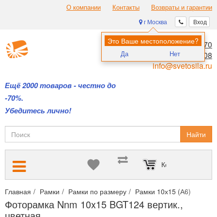
О компании
Контакты
Возвраты и гарантии
г Москва
Вход
Это Ваше местоположение?
8 (495) 970-00-70
Да
Нет
8 (800) 700-11-08
info@svetosila.ru
Ещё 2000 товаров - честно до
-70%.
Убедитесь лично!
Найти
Корзина пуста
Главная
Рамки
Рамки по размеру
Рамки 10х15 (А6)
Фото
Фоторамка Nnm 10x15 BGT124 вертик.,
цветная