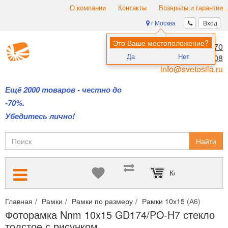
О компании
Контакты
Возвраты и гарантии
г Москва
Вход
Это Ваше местоположение?
8 (495) 970-00-70
Да
Нет
8 (800) 700-11-08
info@svetosila.ru
Ещё 2000 товаров - честно до
-70%.
Убедитесь лично!
Найти
Корзина пуста
Главная
Рамки
Рамки по размеру
Рамки 10х15 (А6)
Фото
Фоторамка Nnm 10x15 GD174/PO-H7 стекло
толстое с рисунком