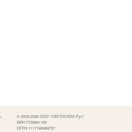
.
© 2003-2026 OOO "СВЕТОСИЛА Рус"
ИНН 7705941105
ОГРН 1117746089757