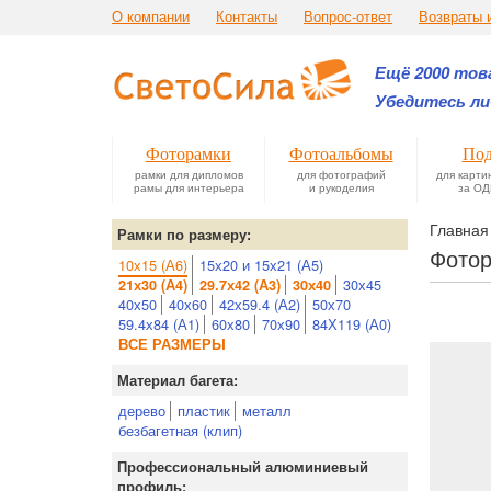
О компании
Контакты
Вопрос-ответ
Возвраты 
Ещё 2000 това
Убедитесь ли
Фоторамки
Фотоальбомы
Под
рамки для дипломов
для фотографий
для карти
рамы для интерьера
и рукоделия
за ОД
Главная
Рамки по размеру:
Фотор
10х15 (А6)
15х20 и 15х21 (А5)
30х45
21х30 (А4)
29.7х42 (А3)
30х40
40х50
40х60
42х59.4 (А2)
50х70
59.4х84 (А1)
60х80
70х90
84Х119 (А0)
ВСЕ РАЗМЕРЫ
Материал багета:
дерево
пластик
металл
безбагетная (клип)
Профессиональный алюминиевый
профиль: