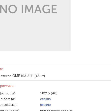
ие
 стекло GME103-3,7 (48шт)
ристики
фото, см:
10x15 (А6)
л багета:
стекло
л вставки:
стекло
ие задника:
поворотные зажимы