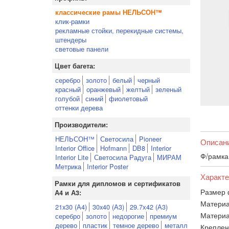
классические рамы НЕЛЬСОН™
клик-рамки
рекламные стойки, перекидные системы,
штендеры
световые панели
Цвет багета:
серебро
золото
белый
черный
красный
оранжевый
желтый
зеленый
голубой
синий
фиолетовый
оттенки дерева
Производители:
НЕЛЬСОН™
Светосила
Pioneer
Описан
Interior Office
Hofmann
DB8
Interior
Ф/рамка
Interior Lite
Светосила Радуга
МИРАМ
Метрика
Interior Poster
Характе
Рамки для дипломов и сертификатов
Размер 
А4 и А3:
Материа
21x30 (А4)
30x40 (А3)
29.7х42 (А3)
Материа
серебро
золото
недорогие
премиум
дерево
пластик
темное дерево
металл
Креплен