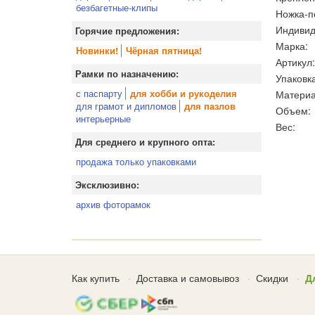
безбагетные-клипы
Ножка-п
Индивид
Горячие предложения:
Марка:
Новинки!
Чёрная пятница!
Артикул:
Рамки по назначению:
Упаковка
с паспарту
Материа
для хобби и рукоделия
для грамот и дипломов
для пазлов
Объем:
интерьерные
Вес:
Для среднего и крупного опта:
продажа только упаковками
Эксклюзивно:
архив фоторамок
Как купить
Доставка и самовывоз
Скидки
Д