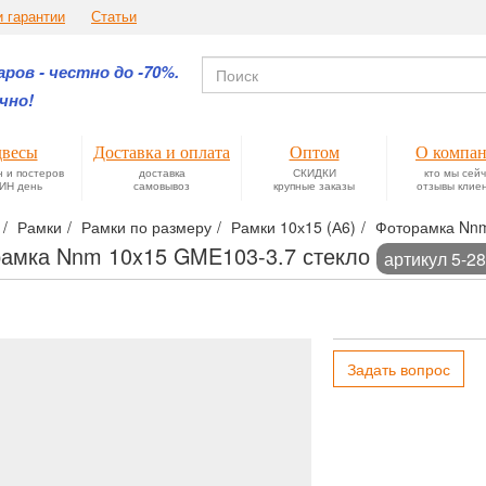
и гарантии
Статьи
ров - честно до -70%.
чно!
весы
Доставка и оплата
Оптом
О компа
н и постеров
доставка
СКИДКИ
кто мы сей
ИН день
самовывоз
крупные заказы
отзывы клие
Рамки
Рамки по размеру
Рамки 10х15 (А6)
Фоторамка Nnm
амка Nnm 10x15 GME103-3.7 стекло
артикул 5-2
Задать вопрос