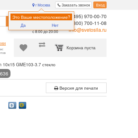
г Москва
Заказать звонок
Вход
8 (495) 970-00-70
Помощь в
Это Ваше местоположение?
Найти
выборе:
8 (800) 700-11-08
Да
Нет
Ежедневно,
info@svetosila.ru
с 8:00 до 20:00
нии
Корзина пуста
час
нтов
 10x15 GME103-3.7 стекло
8636
Версия для печати