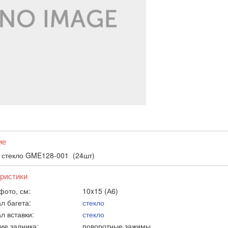
ие
 стекло GME128-001 (24шт)
ристики
фото, см:
10x15 (А6)
л багета:
стекло
л вставки:
стекло
ие задника:
поворотные зажимы