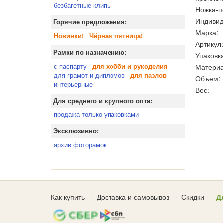
безбагетные-клипы
Ножка-п
Индивид
Горячие предложения:
Марка:
Новинки!
Чёрная пятница!
Артикул:
Рамки по назначению:
Упаковка
с паспарту
Материа
для хобби и рукоделия
для грамот и дипломов
для пазлов
Объем:
интерьерные
Вес:
Для среднего и крупного опта:
продажа только упаковками
Эксклюзивно:
архив фоторамок
Как купить
Доставка и самовывоз
Скидки
Д