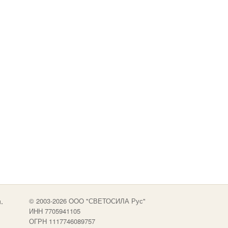
.
© 2003-2026 OOO "СВЕТОСИЛА Рус"
ИНН 7705941105
ОГРН 1117746089757