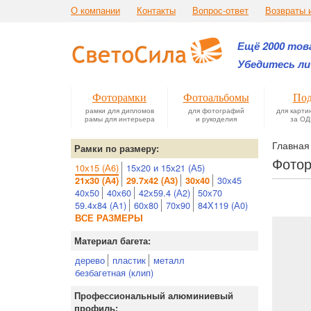
О компании
Контакты
Вопрос-ответ
Возвраты 
Ещё 2000 това
Убедитесь ли
Фоторамки
Фотоальбомы
Под
рамки для дипломов
для фотографий
для карти
рамы для интерьера
и рукоделия
за ОД
Главная
Рамки по размеру:
Фотор
10х15 (А6)
15х20 и 15х21 (А5)
30х45
21х30 (А4)
29.7х42 (А3)
30х40
40х50
40х60
42х59.4 (А2)
50х70
59.4х84 (А1)
60х80
70х90
84Х119 (А0)
ВСЕ РАЗМЕРЫ
Материал багета:
дерево
пластик
металл
безбагетная (клип)
Профессиональный алюминиевый
профиль: