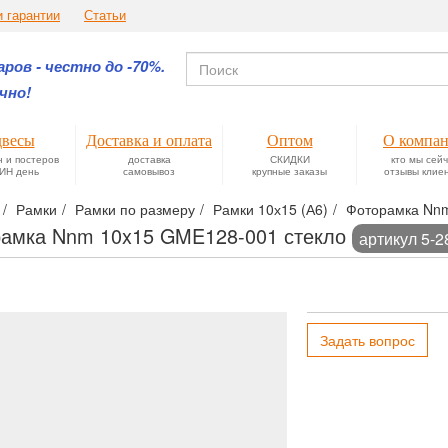
и гарантии
Статьи
ров - честно до -70%.
чно!
весы
Доставка и оплата
Оптом
О компа
н и постеров
доставка
СКИДКИ
кто мы сей
ИН день
самовывоз
крупные заказы
отзывы клие
Рамки
Рамки по размеру
Рамки 10х15 (А6)
Фоторамка Nnm
амка Nnm 10x15 GME128-001 стекло
артикул 5-2
Задать вопрос