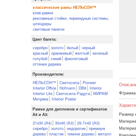
классические рамы НЕЛЬСОН™
клик-рамки
рекламные стойки, перекидные системы,
штендеры
световые панели
Цвет багета:
серебро
золото
белый
черный
красный
оранжевый
желтый
зеленый
голубой
синий
фиолетовый
оттенки дерева
Производители:
НЕЛЬСОН™
Светосила
Pioneer
Описан
Interior Office
Hofmann
DB8
Interior
Ф/рамка
Interior Lite
Светосила Радуга
МИРАМ
Метрика
Interior Poster
Характе
Рамки для дипломов и сертификатов
Размер 
А4 и А3:
Материа
21x30 (А4)
30x40 (А3)
29.7х42 (А3)
Материа
серебро
золото
недорогие
премиум
дерево
пластик
темное дерево
металл
Креплен