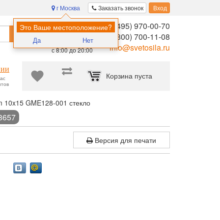
г Москва
Заказать звонок
Вход
8 (495) 970-00-70
Помощь в
Это Ваше местоположение?
Найти
выборе:
8 (800) 700-11-08
Да
Нет
Ежедневно,
info@svetosila.ru
с 8:00 до 20:00
нии
Корзина пуста
час
нтов
 10x15 GME128-001 стекло
8657
Версия для печати