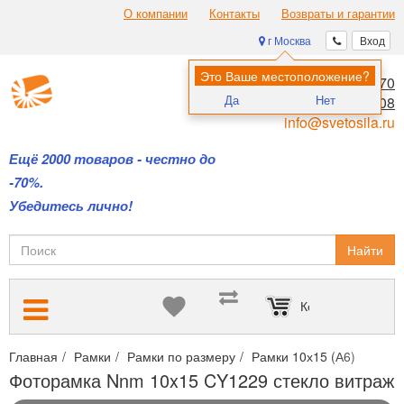
О компании
Контакты
Возвраты и гарантии
г Москва
Вход
Это Ваше местоположение?
8 (495) 970-00-70
Да
Нет
8 (800) 700-11-08
info@svetosila.ru
Ещё 2000 товаров - честно до
-70%.
Убедитесь лично!
Найти
Корзина пуста
Главная
Рамки
Рамки по размеру
Рамки 10х15 (А6)
Фото
Фоторамка Nnm 10x15 CY1229 стекло витраж