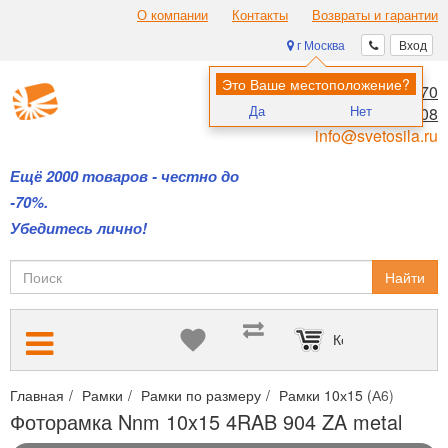
О компании
Контакты
Возвраты и гарантии
г Москва
Вход
Это Ваше местоположение?
8 (495) 970-00-70
Да
Нет
8 (800) 700-11-08
info@svetosila.ru
Ещё 2000 товаров - честно до
-70%.
Убедитесь лично!
Найти
Корзина пуста
Главная
Рамки
Рамки по размеру
Рамки 10х15 (А6)
Фото
Фоторамка Nnm 10x15 4RAB 904 ZA metal