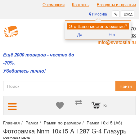
О компании
Контакты
Возвраты и гарантии
г Москва
Вход
Это Ваше местоположение?
8 (495) 970-00-70
Да
Нет
8 (800) 700-11-08
info@svetosila.ru
Ещё 2000 товаров - честно до
-70%.
Убедитесь лично!
Найти
Корзина пуста
Главная
Рамки
Рамки по размеру
Рамки 10х15 (А6)
Фото
Фоторамка Nnm 10x15 A 1287 G-4 Глазурь
керамика