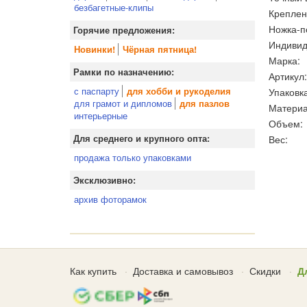
безбагетные-клипы
Креплен
Ножка-п
Горячие предложения:
Индивид
Новинки!
Чёрная пятница!
Марка:
Рамки по назначению:
Артикул:
с паспарту
Упаковка
для хобби и рукоделия
для грамот и дипломов
для пазлов
Материа
интерьерные
Объем:
Вес:
Для среднего и крупного опта:
продажа только упаковками
Эксклюзивно:
архив фоторамок
Как купить
Доставка и самовывоз
Скидки
Д