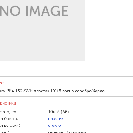
ие
ка PF4 156 S3/H пластик 10*15 волна серебро/бордо
ристики
фото, см:
10x15 (А6)
л багета:
пластик
л вставки:
стекло
цвет:
серебро, бордовый