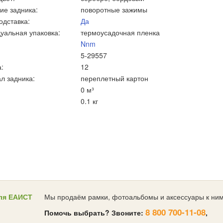
ие задника:
поворотные зажимы
одставка:
Да
уальная упаковка:
термоусадочная пленка
Nnm
5-29557
:
12
л задника:
переплетный картон
0 м³
0.1 кг
ля ЕАИСТ
Мы продаём рамки, фотоальбомы и аксессуары к ним
8 800 700-11-08
Помочь выбрать? Звоните:
,