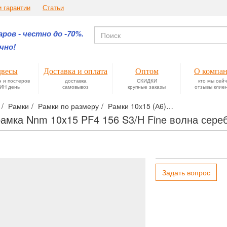
и гарантии
Статьи
ров - честно до -70%.
чно!
весы
Доставка и оплата
Оптом
О компа
н и постеров
доставка
СКИДКИ
кто мы сей
ИН день
самовывоз
крупные заказы
отзывы клие
Рамки
Рамки по размеру
Рамки 10х15 (А6)
Фоторамка Nnm
амка Nnm 10x15 PF4 156 S3/H Fine волна сере
Задать вопрос