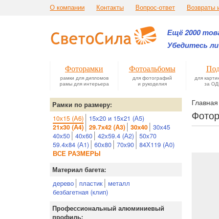
О компании
Контакты
Вопрос-ответ
Возвраты 
Ещё 2000 това
Убедитесь ли
Фоторамки
Фотоальбомы
Под
рамки для дипломов
для фотографий
для карти
рамы для интерьера
и рукоделия
за ОД
Главная
Рамки по размеру:
Фотор
10х15 (А6)
15х20 и 15х21 (А5)
30х45
21х30 (А4)
29.7х42 (А3)
30х40
40х50
40х60
42х59.4 (А2)
50х70
59.4х84 (А1)
60х80
70х90
84Х119 (А0)
ВСЕ РАЗМЕРЫ
Материал багета:
дерево
пластик
металл
безбагетная (клип)
Профессиональный алюминиевый
профиль: