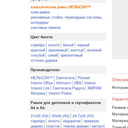
классические рамы НЕЛЬСОН™
клик-рамки
рекламные стойки, перекидные системы,
штендеры
световые панели
Цвет багета:
серебро
золото
белый
черный
красный
оранжевый
желтый
зеленый
голубой
синий
фиолетовый
оттенки дерева
Производители:
НЕЛЬСОН™
Светосила
Pioneer
Описан
Interior Office
Hofmann
DB8
Interior
Фоторам
Interior Lite
Светосила Радуга
МИРАМ
Метрика
Interior Poster
Характе
Рамки для дипломов и сертификатов
Размер 
А4 и А3:
Материа
21x30 (А4)
30x40 (А3)
29.7х42 (А3)
Материа
серебро
золото
недорогие
премиум
дерево
пластик
темное дерево
металл
Точный 