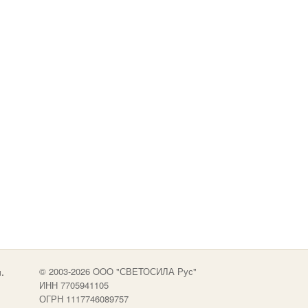
.
© 2003-2026 OOO "СВЕТОСИЛА Рус"
ИНН 7705941105
ОГРН 1117746089757