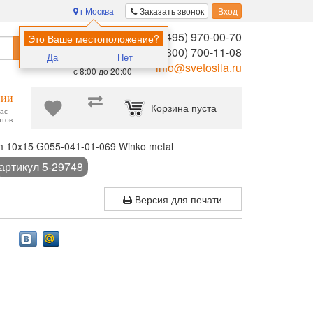
г Москва
Заказать звонок
Вход
8 (495) 970-00-70
Помощь в
Это Ваше местоположение?
Найти
выборе:
8 (800) 700-11-08
Да
Нет
Ежедневно,
info@svetosila.ru
с 8:00 до 20:00
нии
Корзина пуста
час
нтов
 10x15 G055-041-01-069 Winko metal
артикул 5-29748
Версия для печати