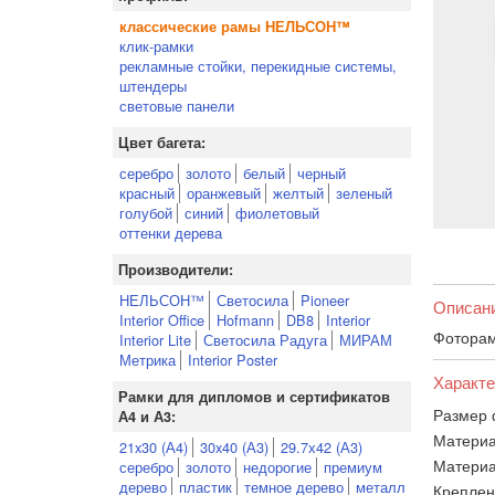
классические рамы НЕЛЬСОН™
клик-рамки
рекламные стойки, перекидные системы,
штендеры
световые панели
Цвет багета:
серебро
золото
белый
черный
красный
оранжевый
желтый
зеленый
голубой
синий
фиолетовый
оттенки дерева
Производители:
НЕЛЬСОН™
Светосила
Pioneer
Описан
Interior Office
Hofmann
DB8
Interior
Фоторам
Interior Lite
Светосила Радуга
МИРАМ
Метрика
Interior Poster
Характе
Рамки для дипломов и сертификатов
Размер 
А4 и А3:
Материа
21x30 (А4)
30x40 (А3)
29.7х42 (А3)
Материа
серебро
золото
недорогие
премиум
дерево
пластик
темное дерево
металл
Креплен