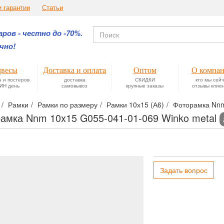
и гарантии
Статьи
ров - честно до -70%.
чно!
весы
Доставка и оплата
Оптом
О компа
н и постеров
доставка
СКИДКИ
кто мы сей
ИН день
самовывоз
крупные заказы
отзывы клие
Рамки
Рамки по размеру
Рамки 10х15 (А6)
Фоторамка Nnm
амка Nnm 10x15 G055-041-01-069 Winko metal
Задать вопрос