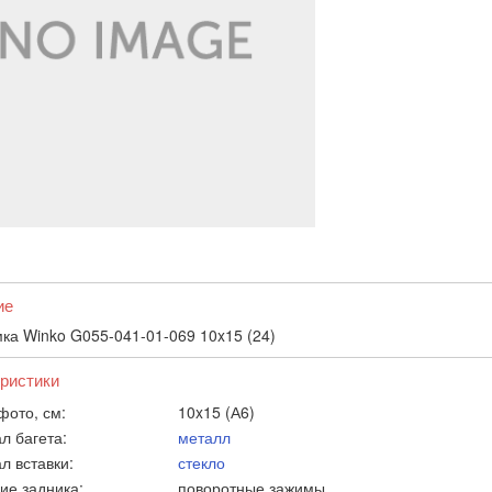
ие
ка Winko G055-041-01-069 10x15 (24)
ристики
фото, см:
10x15 (А6)
л багета:
металл
л вставки:
стекло
ие задника:
поворотные зажимы