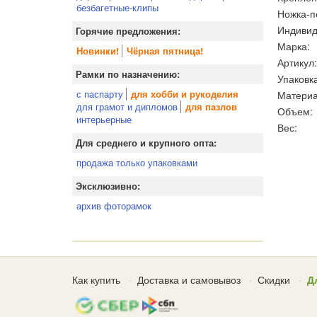
безбагетные-клипы
Ножка-п
Индивид
Горячие предложения:
Марка:
Новинки!
Чёрная пятница!
Артикул:
Рамки по назначению:
Упаковка
с паспарту
Материа
для хобби и рукоделия
для грамот и дипломов
для пазлов
Объем:
интерьерные
Вес:
Для среднего и крупного опта:
продажа только упаковками
Эксклюзивно:
архив фоторамок
Как купить
Доставка и самовывоз
Скидки
Д