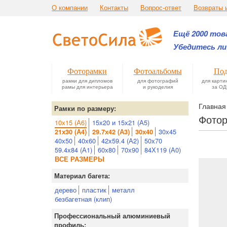
О компании
Контакты
Вопрос-ответ
Возвраты 
Ещё 2000 това
Убедитесь ли
Фоторамки
Фотоальбомы
Под
рамки для дипломов
для фотографий
для карти
рамы для интерьера
и рукоделия
за ОД
Главная
Рамки по размеру:
Фотор
10х15 (А6)
15х20 и 15х21 (А5)
30х45
21х30 (А4)
29.7х42 (А3)
30х40
40х50
40х60
42х59.4 (А2)
50х70
59.4х84 (А1)
60х80
70х90
84Х119 (А0)
ВСЕ РАЗМЕРЫ
Материал багета:
дерево
пластик
металл
безбагетная (клип)
Профессиональный алюминиевый
профиль: