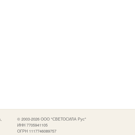
.
© 2003-2026 OOO "СВЕТОСИЛА Рус"
ИНН 7705941105
ОГРН 1117746089757