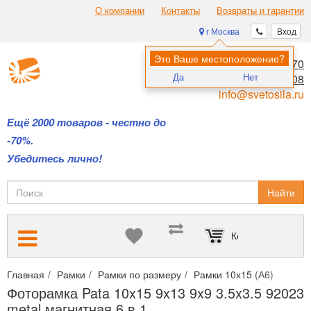
О компании
Контакты
Возвраты и гарантии
г Москва
Вход
Это Ваше местоположение?
8 (495) 970-00-70
Да
Нет
8 (800) 700-11-08
info@svetosila.ru
Ещё 2000 товаров - честно до
-70%.
Убедитесь лично!
Найти
Корзина пуста
Главная
Рамки
Рамки по размеру
Рамки 10х15 (А6)
Фотор
Фоторамка Pata 10x15 9x13 9x9 3.5x3.5 92023
metal магнитная 6 в 1