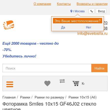
О компании
Контакты
Возвраты и гарантии
г Москва
Вход
Это Ваше местоположение?
8 (495) 970-00-70
Да
Нет
8 (800) 700-11-08
info@svetosila.ru
Ещё 2000 товаров - честно до
-70%.
Убедитесь лично!
Найти
Корзина пуста
Главная
Рамки
Рамки по размеру
Рамки 10х15 (А6)
Фото
Фоторамка Smiles 10x15 GF46J02 стекло
цветное