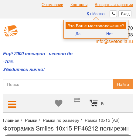
О компании
Контакты
Возвраты и гарантии
г Москва
Вход
Это Ваше местоположение?
8 (495) 970-00-70
Да
Нет
8 (800) 700-11-08
info@svetosila.ru
Ещё 2000 товаров - честно до
-70%.
Убедитесь лично!
Найти
Корзина пуста
Главная
Рамки
Рамки по размеру
Рамки 10х15 (А6)
Фото
Фоторамка Smiles 10x15 PF46212 полирезин