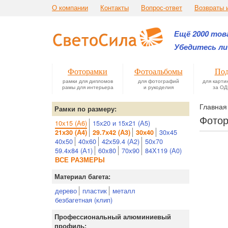
О компании
Контакты
Вопрос-ответ
Возвраты 
Ещё 2000 това
Убедитесь ли
Фоторамки
Фотоальбомы
Под
рамки для дипломов
для фотографий
для карти
рамы для интерьера
и рукоделия
за ОД
Главная
Рамки по размеру:
Фотор
10х15 (А6)
15х20 и 15х21 (А5)
30х45
21х30 (А4)
29.7х42 (А3)
30х40
40х50
40х60
42х59.4 (А2)
50х70
59.4х84 (А1)
60х80
70х90
84Х119 (А0)
ВСЕ РАЗМЕРЫ
Материал багета:
дерево
пластик
металл
безбагетная (клип)
Профессиональный алюминиевый
профиль: