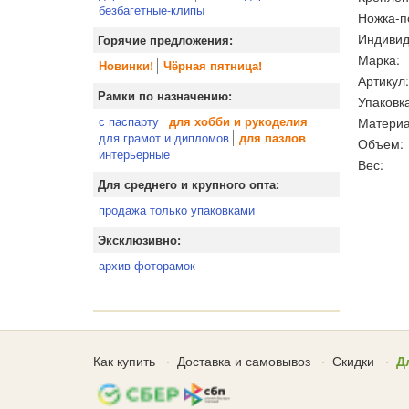
безбагетные-клипы
Ножка-п
Индивид
Горячие предложения:
Марка:
Новинки!
Чёрная пятница!
Артикул:
Рамки по назначению:
Упаковка
с паспарту
Материа
для хобби и рукоделия
для грамот и дипломов
для пазлов
Объем:
интерьерные
Вес:
Для среднего и крупного опта:
продажа только упаковками
Эксклюзивно:
архив фоторамок
Как купить
Доставка и самовывоз
Скидки
Д