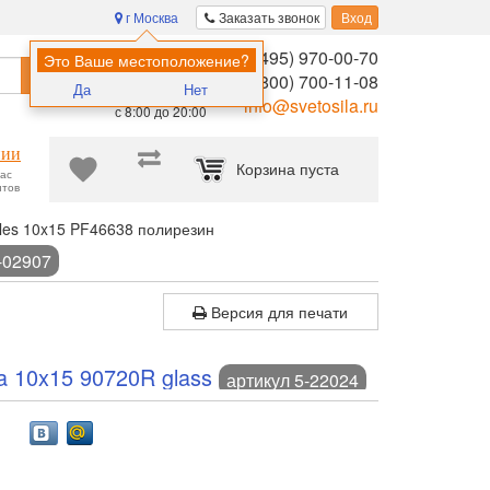
г Москва
Заказать звонок
Вход
8 (495) 970-00-70
Помощь в
Это Ваше местоположение?
Найти
выборе:
8 (800) 700-11-08
Да
Нет
Ежедневно,
info@svetosila.ru
с 8:00 до 20:00
нии
Корзина пуста
час
нтов
les 10x15 PF46638 полирезин
-02907
Версия для печати
a 10x15 90720R glass
артикул 5-22024