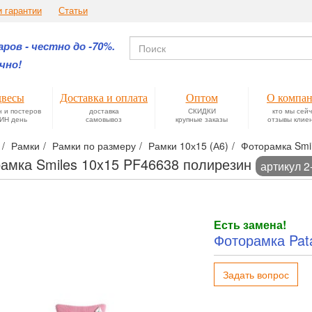
и гарантии
Статьи
ров - честно до -70%.
чно!
весы
Доставка и оплата
Оптом
О компа
н и постеров
доставка
СКИДКИ
кто мы сей
ИН день
самовывоз
крупные заказы
отзывы клие
Рамки
Рамки по размеру
Рамки 10х15 (А6)
Фоторамка Smi
амка Smiles 10x15 PF46638 полирезин
артикул 2
Есть замена!
Фоторамка Pat
Задать вопрос