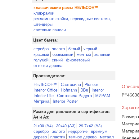
классические рамы НЕЛЬСОН™
клик-рамки
рекламные стойки, перекидные системы,
штендеры
световые панели
Цвет багета:
серебро
золото
белый
черный
красный
оранжевый
желтый
зеленый
голубой
синий
фиолетовый
оттенки дерева
Производители:
НЕЛЬСОН™
Светосила
Pioneer
Описан
Interior Office
Hofmann
DB8
Interior
PF46638
Interior Lite
Светосила Радуга
МИРАМ
Метрика
Interior Poster
Характе
Рамки для дипломов и сертификатов
Размер 
А4 и А3:
Материа
21x30 (А4)
30x40 (А3)
29.7х42 (А3)
Материа
серебро
золото
недорогие
премиум
дерево
пластик
темное дерево
металл
Креплен