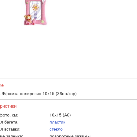
ие
 Ф/рамка полирезин 10x15 (36шт/кор)
ристики
фото, см:
10x15 (А6)
л багета:
пластик
л вставки:
стекло
ие задника:
поворотные зажимы