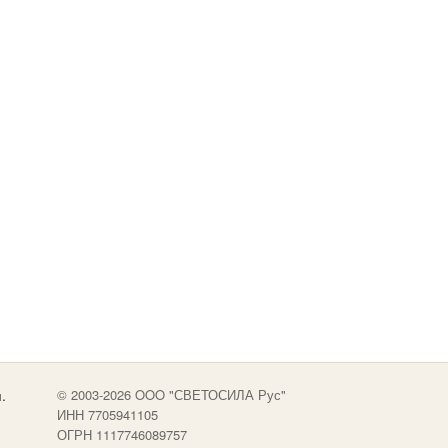
.
© 2003-2026 OOO "СВЕТОСИЛА Рус"
ИНН 7705941105
ОГРН 1117746089757