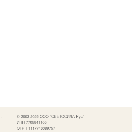
.
© 2003-2026 OOO "СВЕТОСИЛА Рус"
ИНН 7705941105
ОГРН 1117746089757