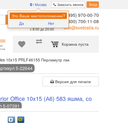
г Москва
Заказать звонок
Вход
8 (495) 970-00-70
Помощь в
Это Ваше местоположение?
Найти
выборе:
8 (800) 700-11-08
Да
Нет
Ежедневно,
info@svetosila.ru
с 8:00 до 20:00
нии
Корзина пуста
час
нтов
les 10x15 PRLF46155 Перламутр лак
артикул 5-22644
Версия для печати
ior Office 10x15 (А6) 583 яшма, со
л 5-07391