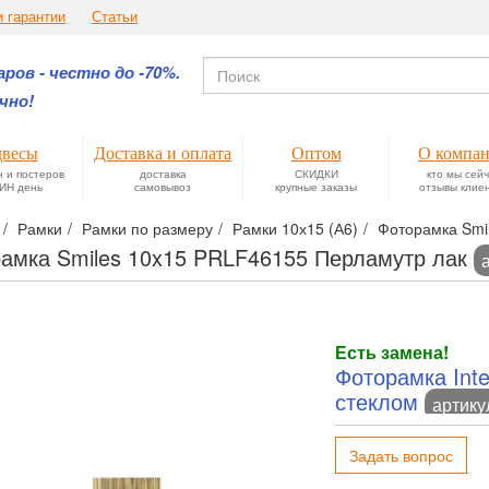
и гарантии
Статьи
ров - честно до -70%.
чно!
весы
Доставка и оплата
Оптом
О компа
н и постеров
доставка
СКИДКИ
кто мы сей
ИН день
самовывоз
крупные заказы
отзывы клие
Рамки
Рамки по размеру
Рамки 10х15 (А6)
Фоторамка Smi
амка Smiles 10x15 PRLF46155 Перламутр лак
Есть замена!
Фоторамка Inter
стеклом
артику
Задать вопрос