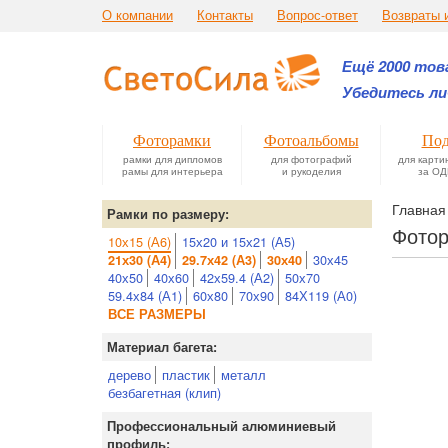
О компании
Контакты
Вопрос-ответ
Возвраты 
Ещё 2000 това
Убедитесь ли
Фоторамки
Фотоальбомы
Под
рамки для дипломов
для фотографий
для карти
рамы для интерьера
и рукоделия
за ОД
Главная
Рамки по размеру:
Фотор
10х15 (А6)
15х20 и 15х21 (А5)
30х45
21х30 (А4)
29.7х42 (А3)
30х40
40х50
40х60
42х59.4 (А2)
50х70
59.4х84 (А1)
60х80
70х90
84Х119 (А0)
ВСЕ РАЗМЕРЫ
Материал багета:
дерево
пластик
металл
безбагетная (клип)
Профессиональный алюминиевый
профиль: