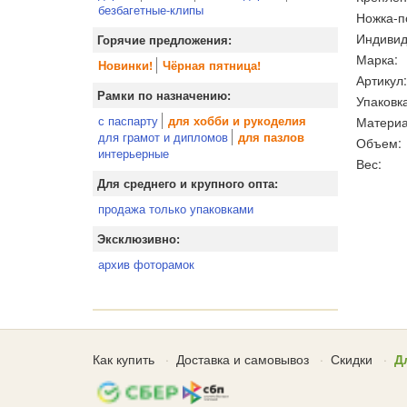
безбагетные-клипы
Ножка-п
Индивид
Горячие предложения:
Марка:
Новинки!
Чёрная пятница!
Артикул:
Рамки по назначению:
Упаковка
с паспарту
Материа
для хобби и рукоделия
для грамот и дипломов
для пазлов
Объем:
интерьерные
Вес:
Для среднего и крупного опта:
продажа только упаковками
Эксклюзивно:
архив фоторамок
Как купить
Доставка и самовывоз
Скидки
Д