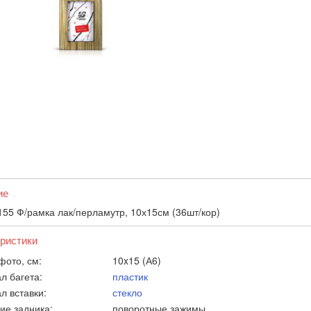
ие
55 Ф/рамка лак/перламутр, 10х15см (36шт/кор)
ристики
фото, см:
10x15 (А6)
л багета:
пластик
л вставки:
стекло
ие задника:
поворотные зажимы