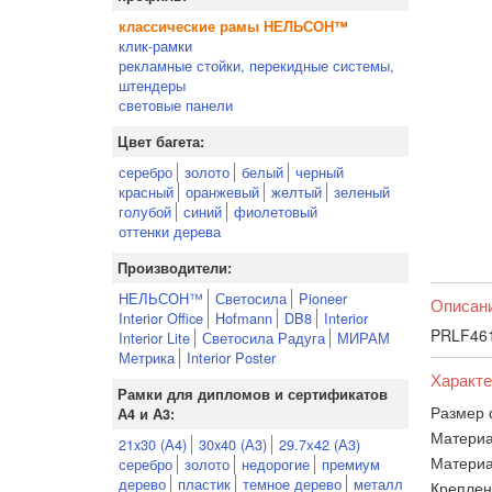
классические рамы НЕЛЬСОН™
клик-рамки
рекламные стойки, перекидные системы,
штендеры
световые панели
Цвет багета:
серебро
золото
белый
черный
красный
оранжевый
желтый
зеленый
голубой
синий
фиолетовый
оттенки дерева
Производители:
НЕЛЬСОН™
Светосила
Pioneer
Описан
Interior Office
Hofmann
DB8
Interior
PRLF461
Interior Lite
Светосила Радуга
МИРАМ
Метрика
Interior Poster
Характе
Рамки для дипломов и сертификатов
Размер 
А4 и А3:
Материа
21x30 (А4)
30x40 (А3)
29.7х42 (А3)
Материа
серебро
золото
недорогие
премиум
дерево
пластик
темное дерево
металл
Креплен