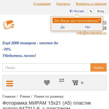
О компании
Контакты
Возвраты и гарантии
г Москва
Вход
Это Ваше местоположение?
8 (495) 970-00-70
Да
Нет
8 (800) 700-11-08
info@svetosila.ru
Ещё 2000 товаров - честно до
-70%.
Убедитесь лично!
Найти
Корзина пуста
Главная
Рамки
Рамки по размеру
Рамки 15х20 и 15х21 (А5
Фоторамка МИРАМ 15x21 (А5) пластик
золото 647211-6, с пластиком