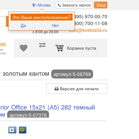
г Москва
Заказать звонок
Вход
8 (495) 970-00-70
Помощь в
Это Ваше местоположение?
Найти
выборе:
8 (800) 700-11-08
Да
Нет
Ежедневно,
info@svetosila.ru
с 8:00 до 20:00
нии
Корзина пуста
час
нтов
мка Interior 15x21 (А5) 063G-6 бордово-корич.с золотым кантом
.с золотым кантом
артикул 5-06769
Версия для печати
rior Office 15x21 (А5) 282 темный
ом
артикул 5-07376