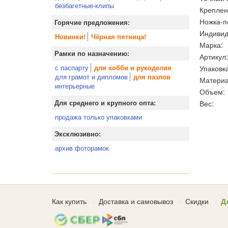
безбагетные-клипы
Креплен
Ножка-п
Горячие предложения:
Индивид
Новинки!
Чёрная пятница!
Марка:
Рамки по назначению:
Артикул:
с паспарту
Упаковка
для хобби и рукоделия
для грамот и дипломов
для пазлов
Материа
интерьерные
Объем:
Вес:
Для среднего и крупного опта:
продажа только упаковками
Эксклюзивно:
архив фоторамок
Как купить
Доставка и самовывоз
Скидки
Д