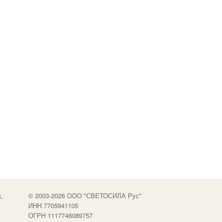
.
© 2003-2026 OOO "СВЕТОСИЛА Рус"
ИНН 7705941105
ОГРН 1117746089757