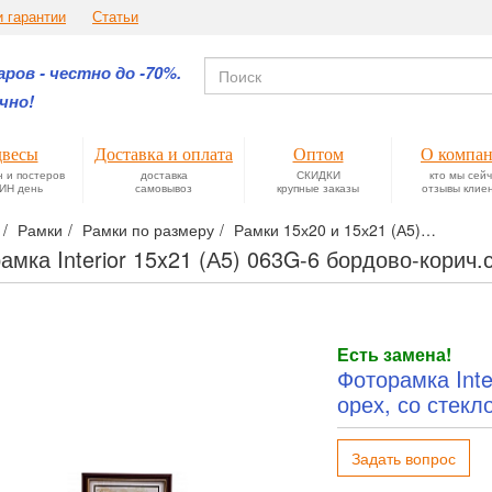
и гарантии
Статьи
ров - честно до -70%.
чно!
весы
Доставка и оплата
Оптом
О компа
н и постеров
доставка
СКИДКИ
кто мы сей
ИН день
самовывоз
крупные заказы
отзывы клие
Рамки
Рамки по размеру
Рамки 15х20 и 15х21 (А5)
Фотора
амка Interior 15x21 (А5) 063G-6 бордово-корич
Есть замена!
Фоторамка Inte
орех, со стекл
Задать вопрос