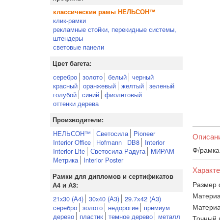
классические рамы НЕЛЬСОН™
клик-рамки
рекламные стойки, перекидные системы,
штендеры
световые панели
Цвет багета:
серебро
золото
белый
черный
красный
оранжевый
желтый
зеленый
голубой
синий
фиолетовый
оттенки дерева
Производители:
НЕЛЬСОН™
Светосила
Pioneer
Описан
Interior Office
Hofmann
DB8
Interior
Ф/рамка 
Interior Lite
Светосила Радуга
МИРАМ
Метрика
Interior Poster
Характе
Рамки для дипломов и сертификатов
Размер 
А4 и А3:
Материа
21x30 (А4)
30x40 (А3)
29.7х42 (А3)
Материа
серебро
золото
недорогие
премиум
дерево
пластик
темное дерево
металл
Точный 