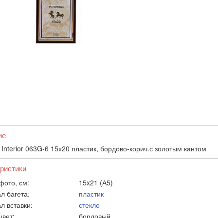
ие
Interior 063G-6 15х20 пластик, бордово-корич.с золотым кантом
ристики
фото, см:
15x21 (А5)
л багета:
пластик
л вставки:
стекло
цвет:
бордовый