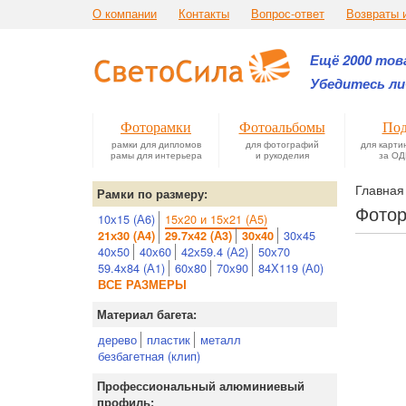
О компании
Контакты
Вопрос-ответ
Возвраты 
Ещё 2000 това
Убедитесь ли
Фоторамки
Фотоальбомы
Под
рамки для дипломов
для фотографий
для карти
рамы для интерьера
и рукоделия
за ОД
Главная
Рамки по размеру:
Фотор
10х15 (А6)
15х20 и 15х21 (А5)
30х45
21х30 (А4)
29.7х42 (А3)
30х40
40х50
40х60
42х59.4 (А2)
50х70
59.4х84 (А1)
60х80
70х90
84Х119 (А0)
ВСЕ РАЗМЕРЫ
Материал багета:
дерево
пластик
металл
безбагетная (клип)
Профессиональный алюминиевый
профиль: