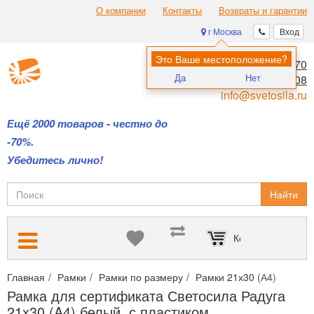
О компании
Контакты
Возвраты и гарантии
г Москва
Вход
Это Ваше местоположение?
8 (495) 970-00-70
Да
Нет
8 (800) 700-11-08
info@svetosila.ru
Ещё 2000 товаров - честно до
-70%.
Убедитесь лично!
Найти
Корзина пуста
Главная
Рамки
Рамки по размеру
Рамки 21х30 (А4)
Рамка
Рамка для сертификата Светосила Радуга
21x30 (A4) белый, с пластиком