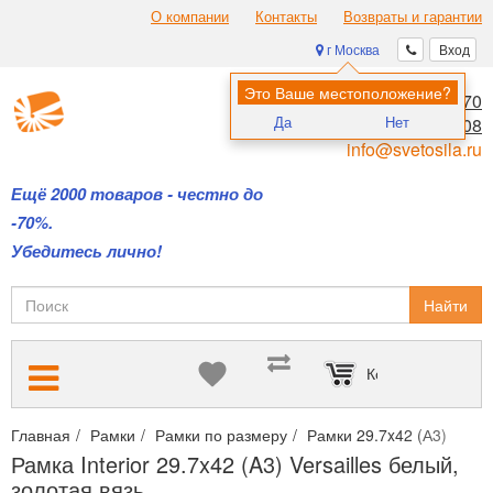
О компании
Контакты
Возвраты и гарантии
г Москва
Вход
Это Ваше местоположение?
8 (495) 970-00-70
Да
Нет
8 (800) 700-11-08
info@svetosila.ru
Ещё 2000 товаров - честно до
-70%.
Убедитесь лично!
Найти
Корзина пуста
Главная
Рамки
Рамки по размеру
Рамки 29.7x42 (А3)
Рам
Рамка Interior 29.7x42 (A3) Versailles белый,
золотая вязь