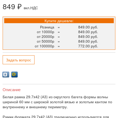
849 ₽
вкл.НДС
Купите дешевле:
Розница
=
849.00 руб.
от 10000р
=
849.00 руб.
от 20000р
=
849.00 руб.
от 50000р
=
849.00 руб.
от 100000р
=
772.00 руб.
Задать вопрос
Описание
Белая рамка 29.7x42 (А3) из округлого багета формы волны
шириной 60 мм с широкой золотой вязью и золотым кантом по
внутреннему и внешнему периметру.
Рамки формата 29.7x42 (А3) традиционно используются для