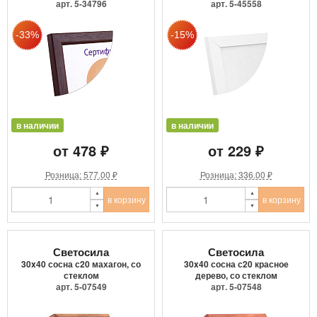
арт. 5-34796
арт. 5-45558
в наличии
в наличии
от 478 ₽
от 229 ₽
Розница: 577.00 ₽
Розница: 336.00 ₽
в корзину
в корзину
Светосила
Светосила
30x40 сосна с20 махагон, со
30x40 сосна с20 красное
стеклом
дерево, со стеклом
арт. 5-07549
арт. 5-07548