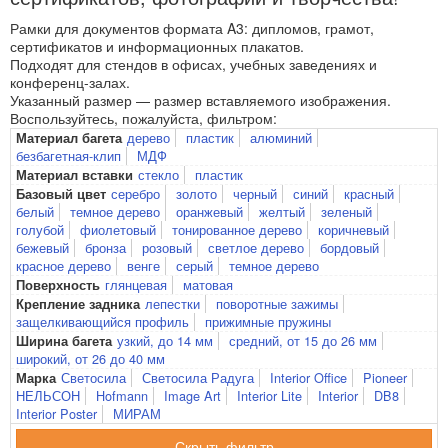
Рамки для документов формата A3: дипломов, грамот,
сертификатов и информационных плакатов.
Подходят для стендов в офисах, учебных заведениях и
конференц-залах.
Указанный размер — размер вставляемого изображения.
Воспользуйтесь, пожалуйста, фильтром:
дерево
пластик
алюминий
Материал багета
безбагетная-клип
МДФ
стекло
пластик
Материал вставки
серебро
золото
черный
синий
красный
Базовый цвет
белый
темное дерево
оранжевый
желтый
зеленый
голубой
фиолетовый
тонированное дерево
коричневый
бежевый
бронза
розовый
светлое дерево
бордовый
красное дерево
венге
серый
темное дерево
глянцевая
матовая
Поверхность
лепестки
поворотные зажимы
Крепление задника
защелкивающийся профиль
прижимные пружины
узкий, до 14 мм
средний, от 15 до 26 мм
Ширина багета
широкий, от 26 до 40 мм
Светосила
Светосила Радуга
Interior Office
Pioneer
Марка
НЕЛЬСОН
Hofmann
Image Art
Interior Lite
Interior
DB8
Interior Poster
МИРАМ
фильтр