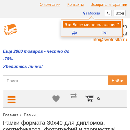
О компании
Контакты
Возвраты и гарантии
г Москва
Вход
Это Ваше местоположение?
8 (495) 970-00-70
Да
Нет
8 (800) 700-11-08
info@svetosila.ru
Ещё 2000 товаров - честно до
-70%.
Убедитесь лично!
Найти
Корзина пуста
Главная
Рамки
Рамки для дипломов и сертификатов А4 и А3
Рамки формата 30х40 для дипломов,
сертификатов, фотографий и творчества!