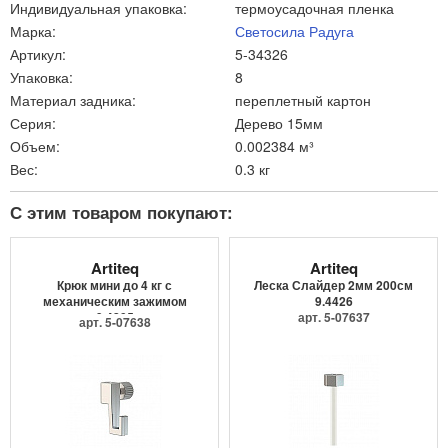
Индивидуальная упаковка:
термоусадочная пленка
Марка:
Светосила Радуга
Артикул:
5-34326
Упаковка:
8
Материал задника:
переплетный картон
Серия:
Дерево 15мм
Объем:
0.002384 м³
Вес:
0.3 кг
С этим товаром покупают:
Artiteq
Artiteq
Крюк мини до 4 кг с
Леска Слайдер 2мм 200см
механическим зажимом
9.4426
9.4205
арт. 5-07637
арт. 5-07638