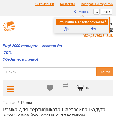
О компании
Контакты
Возвраты и гарантии
г Москва
Вход
Это Ваше местоположение?
8 (495) 970-00-70
Да
Нет
8 (800) 700-11-08
info@svetosila.ru
Ещё 2000 товаров - честно до
-70%.
Убедитесь лично!
Найти
Корзина пуста
Главная
Рамки
Рамки для дипломов и сертификатов А4 и А3
Рамка для сертификата Светосила Радуга
30x40 серебро, сосна с пластиком