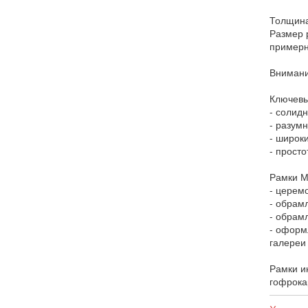
Толщина
Размер 
примерн
Внимани
Ключевы
- солидн
- разум
- широк
- прост
Рамки М
- церем
- обрам
- обрам
- оформ
галереи
Рамки и
гофрока