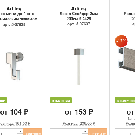
Artiteq
Artiteq
юк мини до 4 кг с
Леска Слайдер 2мм
Рельс
ническим зажимом
200см 9.4426
2
9.4205
арт. 5-07637
а
арт. 5-07638
чии
в наличии
в наличии
от 104 ₽
от 153 ₽
от
Ваш
озница: 164.00 ₽
Розница: 239.00 ₽
Розн
в корзину
в корзину