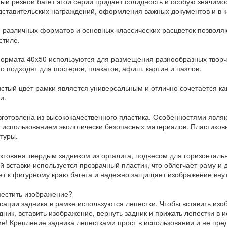
ый резной багет этой серии придает солидность и особую значим
дставительских награждений, оформления важных документов и в к
 различных форматов и основных классических расцветок позвол
стиле.
ормата 40x50 используются для размещения разнообразных творче
о подходят для постеров, плакатов, афиш, картин и пазлов.
стый цвет рамки является универсальным и отлично сочетается как
и.
зготовлена из высококачественного пластика. Особенностями явля
с использованием экологически безопасных материалов. Пластиков
туры.
ктована твердым задником из оргалита, подвесом для горизонтальн
й вставки используется прозрачный пластик, что облегчает раму и 
ет к фигурному краю багета и надежно защищает изображение вну
местить изображение?
сации задника в рамке используются лепестки. Чтобы вставить изо
дник, вставить изображение, вернуть задник и прижать лепестки в 
е! Крепление задника лепестками прост в использовании и не пре