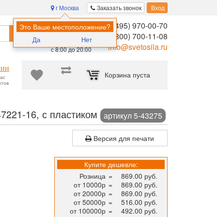
г Москва
Заказать звонок
Вход
8 (495) 970-00-70
Помощь в
Это Ваше местоположение?
Найти
выборе:
8 (800) 700-11-08
Да
Нет
Ежедневно,
info@svetosila.ru
с 8:00 до 20:00
нии
Корзина пуста
час
нтов
графий, сертификатов, дипломов, творчества и не только!
Рамк
7221-16, с пластиком
артикул 5-43275
Версия для печати
Купите дешевле:
Розница
=
869.00 руб.
от 10000р
=
869.00 руб.
от 20000р
=
869.00 руб.
от 50000р
=
516.00 руб.
от 100000р
=
492.00 руб.