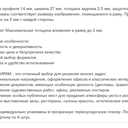
 профиля 14 мм, ширина 27 мм, толщина задника 2.5 мм, защитной
рамы соответствует размеру изображения, помещаемого в раму. Пр
о на 5 мм с каждой стороны.
е! Максимальная толщина вложения в рамку до 2 мм.
е особенности:
ость и декоративность
ная цена и безупречное качество
ий выбор форматов
ота и удобство использования
ИРАМ - это отличный выбор для решения многих задач:
ониальные награждения, оформление офисов и классических инте
ление документов, имеющих особенную ценность (дипломы, грамот
ление художественных работ, афиш, рекламных постеров.
ление особых публичных мест для придания атмосферы уюта и рос
 и выставочные залы, рестораны, салоны красоты, эстетические кли
ндивидуально упакованы в прозрачную термоусадочную пленку. Пос
ртона по 6 штук.