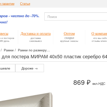
и гарантии
Статьи
ров - честно до -70%.
чно!
весы
Доставка и оплата
Оптом
О компа
н и постеров
доставка
СКИДКИ
кто мы сей
ИН день
самовывоз
крупные заказы
отзывы клие
Рамки
Рамки по размеру
Фоторамки формата 40х50 для фото
 для постера МИРАМ 40x50 пластик серебро 64
шевле
Дороже →
869 ₽
вкл.НДС