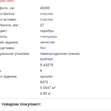
ристики
фото, см:
40x50
л багета:
пластик
л вставки:
пластик
багета, мм:
27
цвет:
серебро
ость:
глянцевая
ие задника:
лепестки
одставка:
Нет
уальная упаковка:
термоусадочная пленка
МИРАМ
5-43275
:
6
л задника:
оргалит
6472
0.0047 м³
0.83 кг
 товаром покупают: