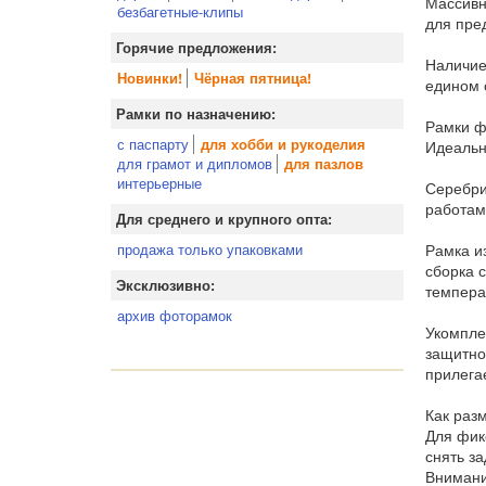
Массивн
безбагетные-клипы
для пре
Горячие предложения:
Наличие
Новинки!
Чёрная пятница!
едином 
Рамки по назначению:
Рамки ф
с паспарту
для хобби и рукоделия
Идеальн
для грамот и дипломов
для пазлов
интерьерные
Серебри
работам
Для среднего и крупного опта:
Рамка и
продажа только упаковками
сборка 
Эксклюзивно:
темпера
архив фоторамок
Укомпле
защитно
прилега
Как раз
Для фик
снять за
Внимани