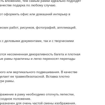
ость вложению, тем самым рамки идеально подходят
ачестве подарка по любому случаю.
яют оформить офис или домашний интерьер в
ских работ, рисунков, фотографий, аппликаций.
 с деловыми документами, так и с творческими
ются несомненная декоративность багета и плотная
ые рамы практичны и легко переносят перепады
ого или вертикального подвешивания. В качестве
делает ее травмобезопасной. Вставка плотно
три рамы.
бражение в раму необходимо отогнуть лепестки,
исходное положение.
дназначен для очень частой смены изображения.