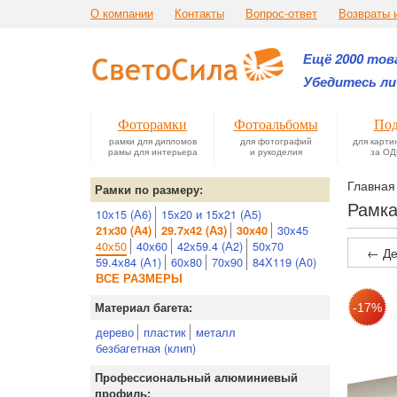
О компании
Контакты
Вопрос-ответ
Возвраты 
Ещё 2000 това
Убедитесь ли
Фоторамки
Фотоальбомы
Под
рамки для дипломов
для фотографий
для карти
рамы для интерьера
и рукоделия
за ОД
Главная
Рамки по размеру:
Рамка
10х15 (А6)
15х20 и 15х21 (А5)
30х45
21х30 (А4)
29.7х42 (А3)
30х40
40х50
40х60
42х59.4 (А2)
50х70
← Де
59.4х84 (А1)
60х80
70х90
84Х119 (А0)
ВСЕ РАЗМЕРЫ
Материал багета:
дерево
пластик
металл
безбагетная (клип)
Профессиональный алюминиевый
профиль: