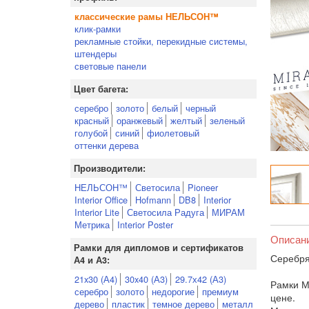
классические рамы НЕЛЬСОН™
клик-рамки
рекламные стойки, перекидные системы,
штендеры
световые панели
Цвет багета:
серебро
золото
белый
черный
красный
оранжевый
желтый
зеленый
голубой
синий
фиолетовый
оттенки дерева
Производители:
НЕЛЬСОН™
Светосила
Pioneer
Interior Office
Hofmann
DB8
Interior
Interior Lite
Светосила Радуга
МИРАМ
Метрика
Interior Poster
Описан
Рамки для дипломов и сертификатов
Серебря
А4 и А3:
21x30 (А4)
30x40 (А3)
29.7х42 (А3)
Рамки М
серебро
золото
недорогие
премиум
цене.
дерево
пластик
темное дерево
металл