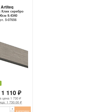
Artiteq
 Клик серебро
00см 9.4340
рт. 5-07656
 1 110 ₽
а цена
1 730 ₽
ица: 1 730.00 ₽
в корзину