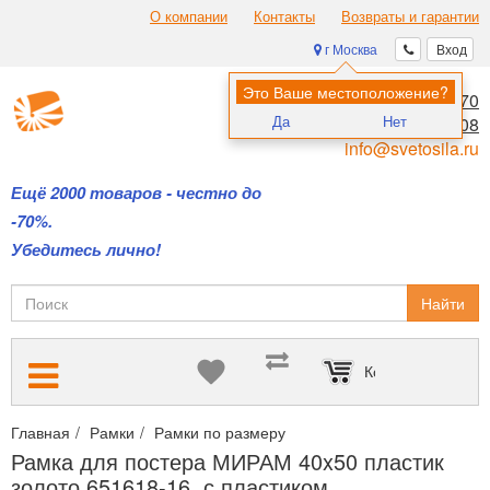
О компании
Контакты
Возвраты и гарантии
г Москва
Вход
Это Ваше местоположение?
8 (495) 970-00-70
Да
Нет
8 (800) 700-11-08
info@svetosila.ru
Ещё 2000 товаров - честно до
-70%.
Убедитесь лично!
Найти
Корзина пуста
Главная
Рамки
Рамки по размеру
Фоторамки формата 40х50
Рамка для постера МИРАМ 40x50 пластик
золото 651618-16, с пластиком