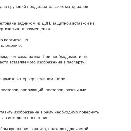
 для вручений представительских материалов -
ектована задником из ДВП, защитной вставкой из
ертикального размещения.
го вертикально.
и вложению.
шим, чем сама рамка. При необходимости его
сти вставляемого изображения в паспарту.
формить интерьер в едином стиле.
постеров, аппликаций, постеров, различных
ставить изображение в раму необходимо повернуть
ры в исходное положение.
ом крепления задника, подходят для частой