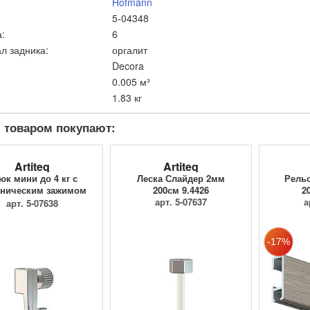
Hofmann
5-04348
:
6
л задника:
оргалит
Decora
0.005 м³
1.83 кг
 товаром покупают:
Artiteq
Artiteq
юк мини до 4 кг с
Леска Слайдер 2мм
Рельс
ническим зажимом
200см 9.4426
2
9.4205
арт. 5-07637
а
арт. 5-07638