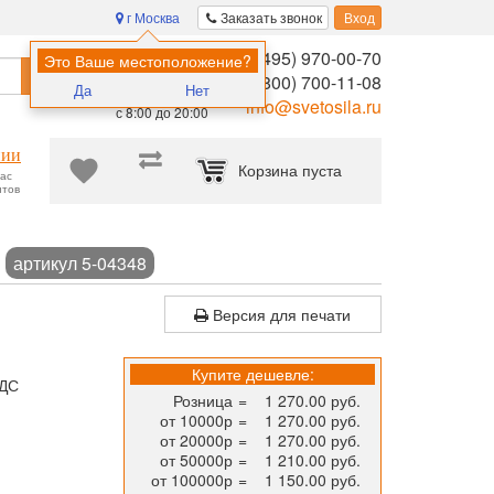
г Москва
Заказать звонок
Вход
8 (495) 970-00-70
Помощь в
Это Ваше местоположение?
Найти
выборе:
8 (800) 700-11-08
Да
Нет
Ежедневно,
info@svetosila.ru
с 8:00 до 20:00
нии
Корзина пуста
час
нтов
графий, сертификатов, дипломов, творчества и не только!
Рамк
й
артикул 5-04348
Версия для печати
Купите дешевле:
НДС
Розница
=
1 270.00 руб.
от 10000р
=
1 270.00 руб.
от 20000р
=
1 270.00 руб.
от 50000р
=
1 210.00 руб.
от 100000р
=
1 150.00 руб.