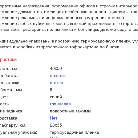
ративные награждения, оформление офисов и строгих интерьеро
ление документов, имеющих особенную ценность (дипломы, грам
ление рекламных и информационных внутренних стендов
ление любых публичных мест с высокой проходимостью (торговые
чные залы, рестораны, поликлиники и больницы, детские сады и ш
ндивидуально упакованы в прозрачную термоусадочную пленку, у
яются в коробках из трехслойного гофрокартона по 6 штук.
ристики
фото, см:
40x50
л багета:
пластик
л вставки:
стекло
багета, мм:
9
цвет:
синий
ость:
глянцевая
ие задника:
поворотные зажимы
одставка:
Нет
аспарту, см.:
28x35
уальная упаковка:
термоусадочная пленка