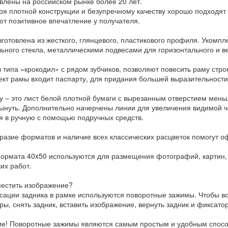
влены на российском рынке более 20 лет.
ря плотной конструкции и безупречному качеству хорошо подходят
ют позитивное впечатление у получателя.
зготовлена из жесткого, глянцевого, пластикового профиля. Укомпл
ьного стекла, металлическими подвесами для горизонтального и в
 типа «крокодил» с рядом зубчиков, позволяют повесить раму стро
ект рамы входит паспарту, для придания большей выразительност
у – это лист белой плотной бумаги с вырезанным отверстием мень
ынуть. Дополнительно начерчены линии для увеличения видимой ча
я в ручную с помощью подручных средств.
разие форматов и наличие всех классических расцветок помогут о
ормата 40x50 используются для размещения фотографий, картин, 
их работ.
местить изображение?
сации задника в рамке используются поворотные зажимы. Чтобы в
ры, снять задник, вставить изображение, вернуть задник и фиксато
е! Поворотные зажимы являются самым простым и удобным способ