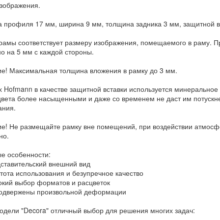
зображения.
 профиля 17 мм, ширина 9 мм, толщина задника 3 мм, защитной вс
рамы соответствует размеру изображения, помещаемого в раму. Пр
о на 5 мм с каждой стороны.
е! Максимальная толщина вложения в рамку до 3 мм.
х Hofmann в качестве защитной вставки используется минеральное 
цвета более насыщенными и даже со временем не даст им потускне
ания.
е! Не размещайте рамку вне помещений, при воздействии атмосф
но.
е особенности:
тавительский внешний вид
ота использования и безупречное качество
ий выбор форматов и расцветок
одвержены произвольной деформации
одели "Decora" отличный выбор для решения многих задач: