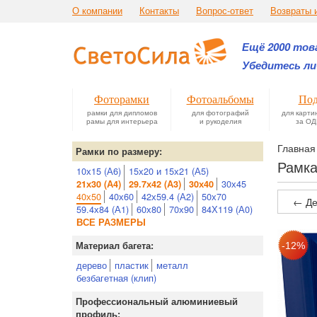
О компании
Контакты
Вопрос-ответ
Возвраты 
Ещё 2000 това
Убедитесь ли
Фоторамки
Фотоальбомы
Под
рамки для дипломов
для фотографий
для карти
рамы для интерьера
и рукоделия
за ОД
Главная
Рамки по размеру:
Рамка
10х15 (А6)
15х20 и 15х21 (А5)
30х45
21х30 (А4)
29.7х42 (А3)
30х40
40х50
40х60
42х59.4 (А2)
50х70
← Де
59.4х84 (А1)
60х80
70х90
84Х119 (А0)
ВСЕ РАЗМЕРЫ
Материал багета:
дерево
пластик
металл
безбагетная (клип)
Профессиональный алюминиевый
профиль: