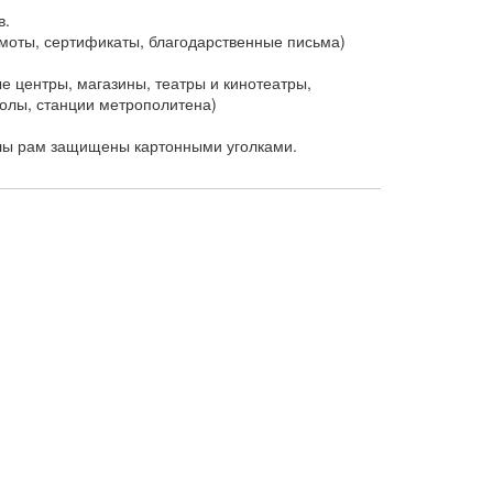
в.
оты, сертификаты, благодарственные письма)
 центры, магазины, театры и кинотеатры,
колы, станции метрополитена)
глы рам защищены картонными уголками.