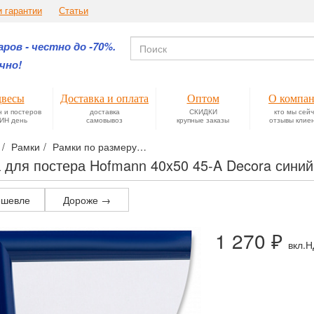
и гарантии
Статьи
ров - честно до -70%.
чно!
весы
Доставка и оплата
Оптом
О компа
н и постеров
доставка
СКИДКИ
кто мы сей
ИН день
самовывоз
крупные заказы
отзывы клие
Рамки
Рамки по размеру
Фоторамки формата 40х50 для фото
 для постера Hofmann 40x50 45-A Decora сини
шевле
Дороже →
1 270 ₽
вкл.