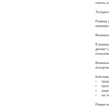
смены и
Толщина
Размер 
примерн
Внимани
В рамка
делает 
пользов
Внимани
испорче
Ключевы
• предс
• прост
• широк
• не п
Рамки м