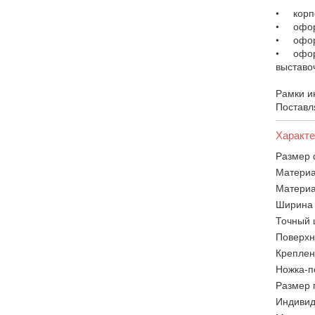
• корпо
• оформ
• оформ
• оформ
выставо
Рамки и
Поставл
Характе
Размер 
Материа
Материа
Ширина 
Точный 
Поверхн
Креплен
Ножка-п
Размер п
Индивид