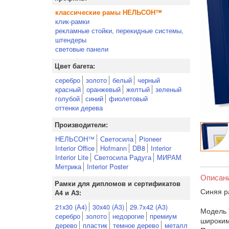
классические рамы НЕЛЬСОН™
клик-рамки
рекламные стойки, перекидные системы,
штендеры
световые панели
Цвет багета:
серебро
золото
белый
черный
красный
оранжевый
желтый
зеленый
голубой
синий
фиолетовый
оттенки дерева
Производители:
НЕЛЬСОН™
Светосила
Pioneer
Interior Office
Hofmann
DB8
Interior
Interior Lite
Светосила Радуга
МИРАМ
Метрика
Interior Poster
Описан
Рамки для дипломов и сертификатов
Синяя р
А4 и А3:
21x30 (А4)
30x40 (А3)
29.7х42 (А3)
Модель 
серебро
золото
недорогие
премиум
широким
дерево
пластик
темное дерево
металл