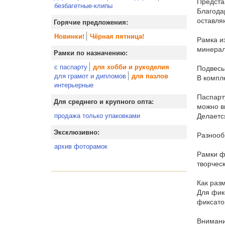
Предста
безбагетные-клипы
Благода
оставля
Горячие предложения:
Новинки!
Чёрная пятница!
Рамка и
минерал
Рамки по назначению:
с паспарту
для хобби и рукоделия
Подвесы
для грамот и дипломов
для пазлов
В компл
интерьерные
Паспарт
Для среднего и крупного опта:
можно в
Делаетс
продажа только упаковками
Эксклюзивно:
Разнооб
архив фоторамок
Рамки ф
творческ
Как раз
Для фик
фиксато
Внимани