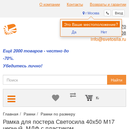
О компании
Контакты
Возвраты и гарантии
г Москва
Вход
Это Ваше местоположение?
8 (495) 970-00-70
Да
Нет
8 (800) 700-11-08
info@svetosila.ru
Ещё 2000 товаров - честно до
-70%.
Убедитесь лично!
Найти
Корзина пуста
Главная
Рамки
Рамки по размеру
Фоторамки формата 40х50
Рамка для постера Светосила 40x50 М17
черный, МДФ с пластиком