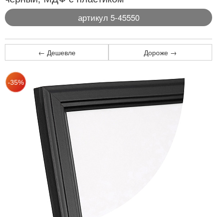
артикул 5-45550
← Дешевле
Дороже →