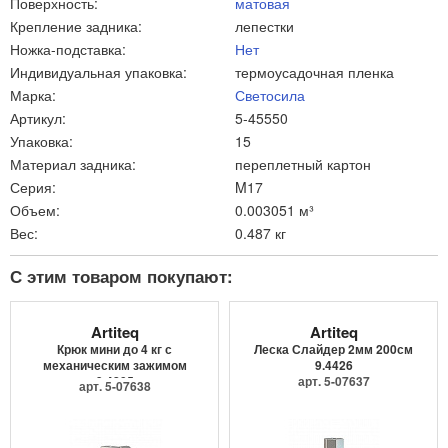
Поверхность:
матовая
Крепление задника:
лепестки
Ножка-подставка:
Нет
Индивидуальная упаковка:
термоусадочная пленка
Марка:
Светосила
Артикул:
5-45550
Упаковка:
15
Материал задника:
переплетный картон
Серия:
M17
Объем:
0.003051 м³
Вес:
0.487 кг
С этим товаром покупают:
Artiteq
Artiteq
Крюк мини до 4 кг с
Леска Слайдер 2мм 200см
механическим зажимом
9.4426
9.4205
арт. 5-07637
арт. 5-07638