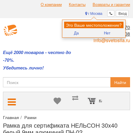
О компании
Контакты
Возвраты и гарантии
г Москва
Вход
Это Ваше местоположение?
8 (495) 970-00-70
Да
Нет
8 (800) 700-11-08
info@svetosila.ru
Ещё 2000 товаров - честно до
-70%.
Убедитесь лично!
Найти
Корзина пуста
Главная
Рамки
Рамки для дипломов и сертификатов А4 и А3
Рамка для сертификата НЕЛЬСОН 30x40
белый 9мм алюминий ПН-02