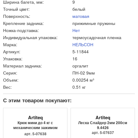
Ширина багета, мм:
9
Точный цвет:
белый
Поверхность:
матовая
Крепление задника:
прижимные пружины
Ножка-подставка:
Нет
Индивидуальная упаковка:
термоусадочная пленка
Марка:
НЕЛЬСОН
Артикул:
5-11844
Упаковка:
16
Материал задника:
оргалит
Серия:
ПН-02 9мм
Объем:
0.00254 м³
Вес:
0.51 кг
С этим товаром покупают:
Artiteq
Artiteq
Крюк мини до 4 кг с
Леска Слайдер 2мм 200см
механическим зажимом
9.4426
9.4205
арт. 5-07637
арт. 5-07638