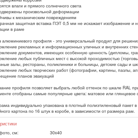
ятся влаги и прямого солнечного света
одвержены произвольной деформации
чивы к механическим повреждениям
ачная защитная вставка ПЭТ 0,5 мм не искажает изображение и н
ции в раме
з алюминиевого профиля - это универсальный продукт для решени
ление рекламных и информационных уличных и внутренних сте
ление документов, имеющих особенную ценность (дипломы, грам
ление любых публичных мест с высокой проходимостью (торговые
чные залы, рестораны, поликлиники и больницы, детские сады и ш
ление любых творческих работ (фотографии, картины, пазлы, ап
щение планов эвакуаций
ание профиля позволяет выбрать любой оттенок по шкале RAL при
менте отобраны самые популярные цвета: матовое или глянцевое с
рама индивидуально упакована в плотный полиэтиленовый пакет в 
ного картона по 16 штук в коробе, в зависимости от размера рам.
ристики
фото, см:
30x40