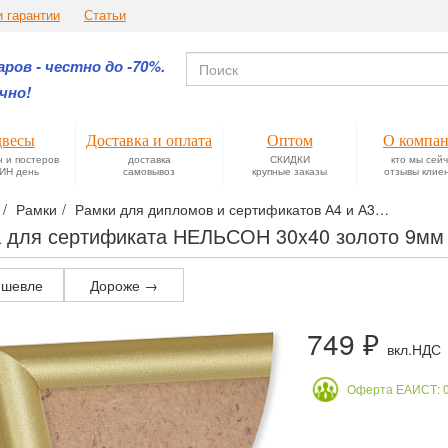
и гарантии
Статьи
ров - честно до -70%.
чно!
весы
Доставка и оплата
Оптом
О компа
н и постеров
доставка
СКИДКИ
кто мы сей
ИН день
самовывоз
крупные заказы
отзывы клие
Рамки
Рамки для дипломов и сертификатов А4 и А3
Алюмини
 для сертификата НЕЛЬСОН 30x40 золото 9м
шевле
Дороже →
749 ₽
вкл.НДС
Оферта ЕАИСТ: 