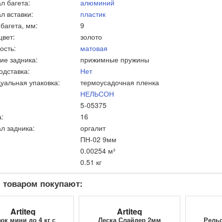
л багета:
алюминий
л вставки:
пластик
багета, мм:
9
цвет:
золото
ость:
матовая
ие задника:
прижимные пружины
одставка:
Нет
уальная упаковка:
термоусадочная пленка
НЕЛЬСОН
5-05375
:
16
л задника:
оргалит
ПН-02 9мм
0.00254 м³
0.51 кг
 товаром покупают:
Artiteq
Artiteq
юк мини до 4 кг с
Леска Слайдер 2мм
Рельс