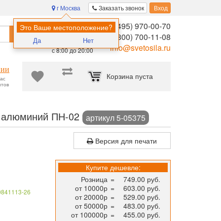
г Москва
Заказать звонок
Вход
8 (495) 970-00-70
Помощь в
Это Ваше местоположение?
Найти
выборе:
8 (800) 700-11-08
Да
Нет
Ежедневно,
info@svetosila.ru
с 8:00 до 20:00
нии
Корзина пуста
час
нтов
евые рамки А4 и А3 для дипломов, сертификатов, схем эвакуации 
м алюминий ПН-02
артикул 5-05375
Версия для печати
Купите дешевле:
Розница
=
749.00 руб.
от 10000р
=
603.00 руб.
0841113-26
от 20000р
=
529.00 руб.
от 50000р
=
483.00 руб.
от 100000р
=
455.00 руб.