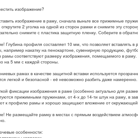
местить изображение?
ставить изображение в раму, сначала выньте все прижимные пружи
 открутите 2 уголка на одной из сторон рамки и снимите эту сторон
язательно снимите с пластика защитную пленку. Соберите в обрат
е! Глубина профиля составляет 10 мм, что позволяет вставлять в
, например накатку на пенокартоне, сувенирную продукцию, футбо
 рамы соответствуют размеру изображения, помещаемого в раму. 
о на 5 мм с каждой стороны.
ниевых рамах в качестве защитной вставки используется прозрачн
тся легкой и безопасной - её невозможно разбить даже намеренно.
ткой фиксации изображения в раме (особенно актуально для разм
туются прижимными пружинами, от 4-х до 14-ти штук на раму, в зав
ют к профилю рамы и хорошо защищают вложение от окружающей
е! Не размещайте рамку в местах с прямым воздействием атмосф
но.
лючевые особенности:
двержены коррозии