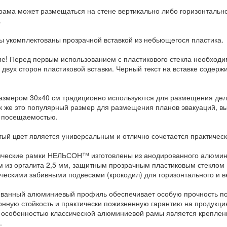
рама может размещаться на стене вертикально либо горизонтально
.
ы укомплектованы прозрачной вставкой из небьющегося пластика.
е! Перед первым использованием с пластикового стекла необход
с двух сторон пластиковой вставки. Черный текст на вставке содер
азмером 30х40 см традиционно используются для размещения дело
Так же это популярный размер для размещения планов эвакуаций, 
 посещаемостью.
тый цвет является универсальным и отлично сочетается практиче
ческие рамки НЕЛЬСОН™ изготовлены из анодированного алюмин
м из оргалита 2,5 мм, защитным прозрачным пластиковым стекло
ческими забивными подвесами (крокодил) для горизонтального и в
ванный алюминиевый профиль обеспечивает особую прочность пов
онную стойкость и практически пожизненную гарантию на продукци
 особенностью классической алюминиевой рамы является крепление
.