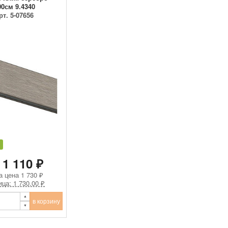
00см 9.4340
рт. 5-07656
 1 110 ₽
а цена
1 730 ₽
ица: 1 730.00 ₽
в корзину