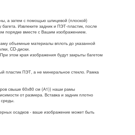
ны, а затем с помощью шлицевой (плоской)
у багета. Извлеките задник и ПЭТ-пластик, после
ном порядке вместе с Вашим изображением.
 раму объемные материалы вплоть до указанной
лки, CD-диски.
При этом края изображения будут закрыты багетом
ый пластик ПЭТ, а не минеральное стекло. Рамка
еров свыше 60х80 см (А1)) наши рамы
исимости от размера. Вставка и задник плотно
 среды.
ерных осадков - ваше изображение может быть