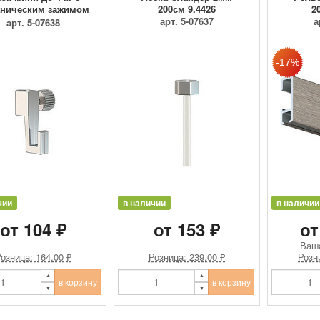
ническим зажимом
200см 9.4426
2
9.4205
арт. 5-07637
а
арт. 5-07638
чии
в наличии
в наличии
от 104 ₽
от 153 ₽
от
Ваш
озница: 164.00 ₽
Розница: 239.00 ₽
Розн
в корзину
в корзину