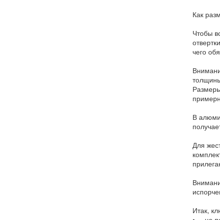
Как раз
Чтобы в
отвертки
чего об
Внимани
толщины
Размеры
примерн
В алюми
получае
Для жес
комплек
прилега
Внимани
испорче
Итак, к
• не по