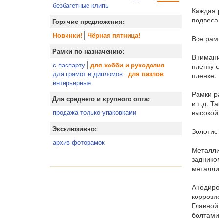
безбагетные-клипы
Каждая 
подвеса
Горячие предложения:
Новинки!
Чёрная пятница!
Все рам
Рамки по назначению:
Внимани
с паспарту
для хобби и рукоделия
пленку 
для грамот и дипломов
для пазлов
пленке.
интерьерные
Рамки р
Для среднего и крупного опта:
и т.д. 
высокой
продажа только упаковками
Эксклюзивно:
Золотис
архив фоторамок
Металли
заднико
металли
Анодиро
коррози
Главной
болтами