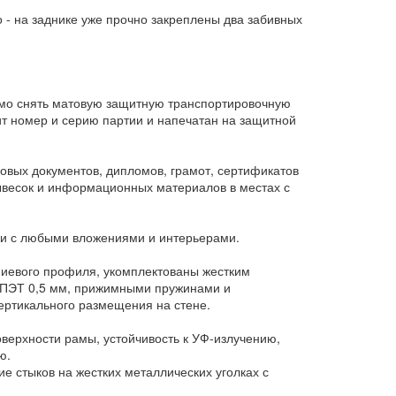
 - на заднике уже прочно закреплены два забивных
имо снять матовую защитную транспортировочную
жит номер и серию партии и напечатан на защитной
вых документов, дипломов, грамот, сертификатов
вывесок и информационных материалов в местах с
ски с любыми вложениями и интерьерами.
иевого профиля, укомплектованы жестким
м ПЭТ 0,5 мм, прижимными пружинами и
ертикального размещения на стене.
ерхности рамы, устойчивость к УФ-излучению,
ю.
 стыков на жестких металлических уголках с