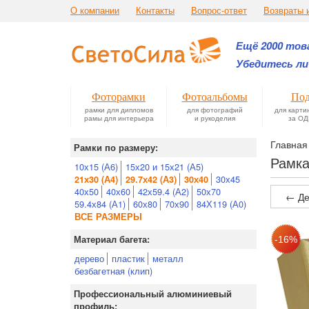
О компании
Контакты
Вопрос-ответ
Возвраты 
Ещё 2000 това
Убедитесь ли
Фоторамки
Фотоальбомы
Под
рамки для дипломов
для фотографий
для карти
рамы для интерьера
и рукоделия
за ОД
Главная
Рамки по размеру:
Рамка
10х15 (А6)
15х20 и 15х21 (А5)
30х45
21х30 (А4)
29.7х42 (А3)
30х40
40х50
40х60
42х59.4 (А2)
50х70
← Де
59.4х84 (А1)
60х80
70х90
84Х119 (А0)
ВСЕ РАЗМЕРЫ
Материал багета:
дерево
пластик
металл
безбагетная (клип)
Профессиональный алюминиевый
профиль: