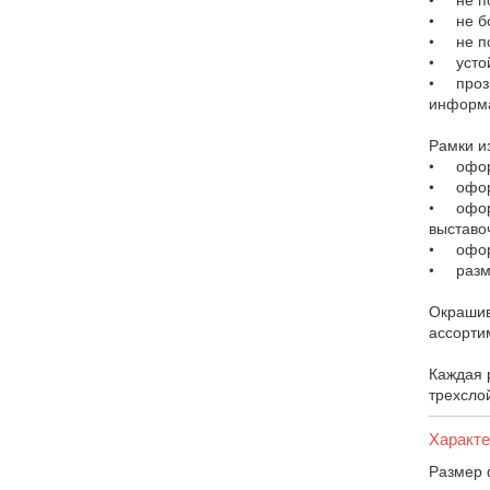
• не бо
• не п
• устой
• прозр
информа
Рамки и
• оформ
• оформ
• оформ
выставо
• оформ
• разме
Окрашив
ассорти
Каждая 
трехслой
Характе
Размер 