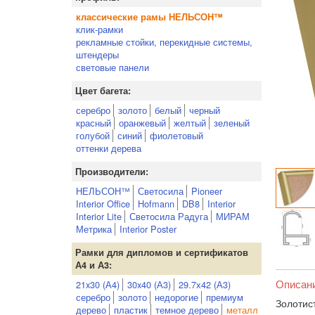
классические рамы НЕЛЬСОН™
клик-рамки
рекламные стойки, перекидные системы,
штендеры
световые панели
Цвет багета:
серебро
золото
белый
черный
красный
оранжевый
желтый
зеленый
голубой
синий
фиолетовый
оттенки дерева
Производители:
НЕЛЬСОН™
Светосила
Pioneer
Interior Office
Hofmann
DB8
Interior
Interior Lite
Светосила Радуга
МИРАМ
Метрика
Interior Poster
Рамки для дипломов и сертификатов
А4 и А3:
Описан
21x30 (А4)
30x40 (А3)
29.7х42 (А3)
серебро
золото
недорогие
премиум
Золотис
дерево
пластик
темное дерево
металл