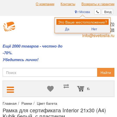
О компании
Контакты
Возвраты и гарантии
г Москва
Вход
Это Ваше местоположение?
8 (495) 970-00-70
Да
Нет
8 (800) 700-11-08
info@svetosila.ru
Ещё 2000 товаров - честно до
-70%.
Убедитесь лично!
Найти
Корзина пуста
Главная
Рамки
Цвет багета
Белые рамки для сертификатов,
Рамка для сертификата Interior 21x30 (A4)
Kubik белый, с пластиком