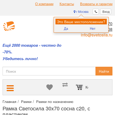
О компании
Контакты
Возвраты и гарантии
г Москва
Вход
Это Ваше местоположение?
8 (495) 970-00-70
Да
Нет
8 (800) 700-11-08
info@svetosila.ru
Ещё 2000 товаров - честно до
-70%.
Убедитесь лично!
Найти
Корзина пуста
Главная
Рамки
Рамки по назначению
Рамки для пазлов из
Рамка Светосила 30x70 сосна с20, с
пластиком