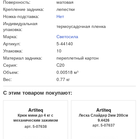
Поверхность:
матовая
Крепление задника:
лепестки
Ножка-подставка:
Нет
Индивидуальная
термоусадочная пленка
упаковка:
Марка:
Светосила
Артикул:
5-44140
Упаковка:
10
Материал задника:
переплетный картон
Серия:
C20
Объем:
0.00518 м³
Вес:
0.77 кг
С этим товаром покупают:
Artiteq
Artiteq
Крюк мини до 4 кг с
Леска Слайдер 2мм 200см
механическим зажимом
9.4426
9.4205
арт. 5-07637
арт. 5-07638