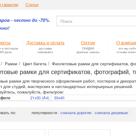
и гарантии
Статьи
ров - честно до -70%.
чно!
весы
Доставка и оплата
Оптом
О компа
н и постеров
доставка
СКИДКИ
кто мы сей
ИН день
самовывоз
крупные заказы
отзывы клие
Рамки
Цвет багета
Фиолетовые рамки для сертификатов, фот
товые рамки для сертификатов, фотографий, тв
вые рамки для творческого оформления работ, постеров и декора
т для студий, мастерских и нестандартных интерьерных решений.
зуйтесь, пожалуйста, фильтром:
21x30 (A4)
30x40
 фото
овать по:
популярности
сначала дорогие
сначала дешевые