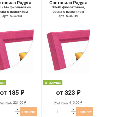
етосила Радуга
Светосила Радуга
0 (A4) фиолетовый,
30x40 фиолетовый,
осна с пластиком
сосна с пластиком
арт. 5-34304
арт. 5-34319
чии
в наличии
от 185 ₽
от 323 ₽
озница: 221.00 ₽
Розница: 410.00 ₽
в корзину
в корзину