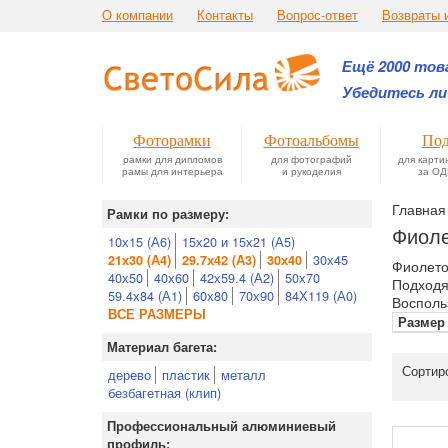
О компании
Контакты
Вопрос-ответ
Возвраты 
Ещё 2000 това
Убедитесь ли
Фоторамки
Фотоальбомы
Под
рамки для дипломов
для фотографий
для карти
рамы для интерьера
и рукоделия
за ОД
Главная
Рамки по размеру:
Фиоле
10х15 (А6)
15х20 и 15х21 (А5)
30х45
21х30 (А4)
29.7х42 (А3)
30х40
Фиолето
40х50
40х60
42х59.4 (А2)
50х70
Подходя
59.4х84 (А1)
60х80
70х90
84Х119 (А0)
Восполь
ВСЕ РАЗМЕРЫ
Размер
Материал багета:
Сортир
дерево
пластик
металл
безбагетная (клип)
Профессиональный алюминиевый
профиль: