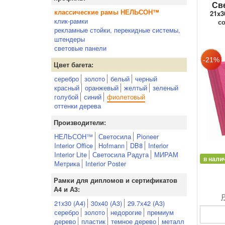
Св
классические рамы НЕЛЬСОН™
21x3
клик-рамки
с
рекламные стойки, перекидные системы,
штендеры
световые панели
Цвет багета:
серебро
золото
белый
черный
красный
оранжевый
желтый
зеленый
голубой
синий
фиолетовый
оттенки дерева
Производители:
НЕЛЬСОН™
Светосила
Pioneer
Interior Office
Hofmann
DB8
Interior
Interior Lite
Светосила Радуга
МИРАМ
в нали
Метрика
Interior Poster
Рамки для дипломов и сертификатов
А4 и А3:
Р
21x30 (А4)
30x40 (А3)
29.7х42 (А3)
серебро
золото
недорогие
премиум
дерево
пластик
темное дерево
металл