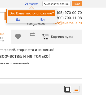
г Москва
Заказать звонок
Вход
8 (495) 970-00-70
Помощь в
Это Ваше местоположение?
Найти
выборе:
8 (800) 700-11-08
Да
Нет
Ежедневно,
info@svetosila.ru
с 8:00 до 20:00
нии
Корзина пуста
час
нтов
ографий, творчества и не только!
орчества и не только!
тивных композиций.