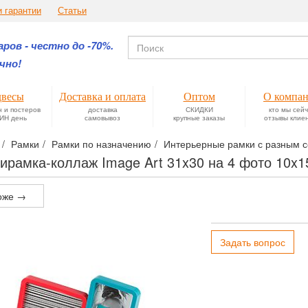
и гарантии
Статьи
ров - честно до -70%.
чно!
весы
Доставка и оплата
Оптом
О компа
н и постеров
доставка
СКИДКИ
кто мы сей
ИН день
самовывоз
крупные заказы
отзывы клие
Рамки
Рамки по назначению
Интерьерные рамки с разным с
ирамка-коллаж Image Art 31x30 на 4 фото 10x1
оже →
Задать вопрос