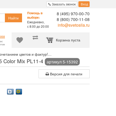
Заказать звонок
Вход
8 (495) 970-00-70
Помощь в
Найти
выборе:
8 (800) 700-11-08
Ежедневно,
info@svetosila.ru
с 8:00 до 20:00
нии
Корзина пуста
час
нтов
очетанием цветов и фактур!
Мультирамка-коллаж Image Art 31x30
5 Color Mix PL11-4
артикул 5-15392
Версия для печати