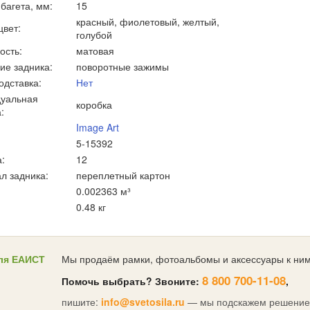
багета, мм:
15
красный, фиолетовый, желтый,
цвет:
голубой
ость:
матовая
ие задника:
поворотные зажимы
одставка:
Нет
уальная
коробка
:
Image Art
5-15392
:
12
л задника:
переплетный картон
0.002363 м³
0.48 кг
ля ЕАИСТ
Мы продаём рамки, фотоальбомы и аксессуары к ним
8 800 700-11-08
Помочь выбрать? Звоните:
,
пишите:
info@svetosila.ru
— мы подскажем решение