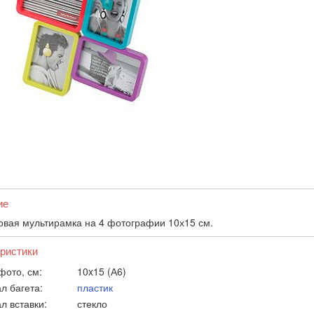
ие
овая мультирамка на 4 фотографии 10х15 см.
ристики
фото, см:
10x15 (А6)
л багета:
пластик
л вставки:
стекло