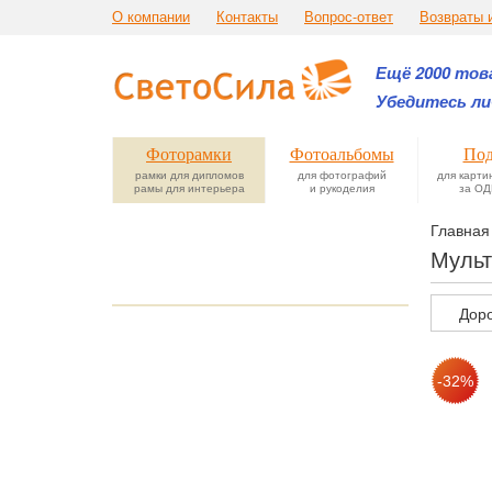
О компании
Контакты
Вопрос-ответ
Возвраты 
Ещё 2000 това
Убедитесь ли
Фоторамки
Фотоальбомы
Под
рамки для дипломов
для фотографий
для карти
рамы для интерьера
и рукоделия
за ОД
Главная
Мульт
Дор