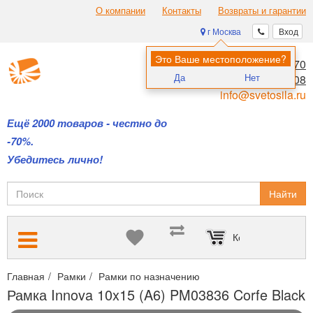
О компании
Контакты
Возвраты и гарантии
г Москва
Вход
Это Ваше местоположение?
8 (495) 970-00-70
Да
Нет
8 (800) 700-11-08
info@svetosila.ru
Ещё 2000 товаров - честно до
-70%.
Убедитесь лично!
Найти
Корзина пуста
Главная
Рамки
Рамки по назначению
Интерьерные рамки с
Рамка Innova 10x15 (A6) PM03836 Corfe Black