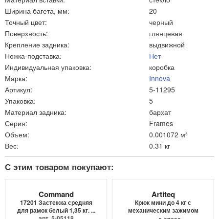
Ширина багета, мм:
20
Точный цвет:
черный
Поверхность:
глянцевая
Крепление задника:
выдвижной
Ножка-подставка:
Нет
Индивидуальная упаковка:
коробка
Марка:
Innova
Артикул:
5-11295
Упаковка:
5
Материал задника:
бархат
Серия:
Frames
Объем:
0.001072 м³
Вес:
0.31 кг
С этим товаром покупают:
Command
Artiteq
17201 Застежка средняя
Крюк мини до 4 кг с
для рамок белый 1,35 кг. ...
механическим зажимом
арт. 5-05118
9.4205