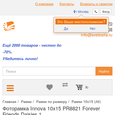
О компании
Контакты
Возвраты и гарантии
г Москва
Вход
Это Ваше местоположение?
8 (495) 970-00-70
Да
Нет
8 (800) 700-11-08
info@svetosila.ru
Ещё 2000 товаров - честно до
-70%.
Убедитесь лично!
Найти
Корзина пуста
Главная
Рамки
Рамки по размеру
Рамки 10х15 (А6)
Фотор
Фоторамка Innova 10x15 PR8821 Forever
Friends Daisies 1