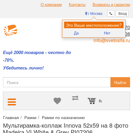
О компании
Контакты
Возвраты и гарантии
г Москва
Вход
Это Ваше местоположение?
8 (495) 970-00-70
Да
Нет
8 (800) 700-11-08
info@svetosila.ru
Ещё 2000 товаров - честно до
-70%.
Убедитесь лично!
Найти
Корзина пуста
Главная
Рамки
Рамки по назначению
Интерьерные рамки с
Мультирамка-коллаж Innova 52x59 на 8 фото
Madeira VI White & Grey PI07206