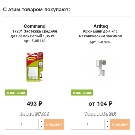
С этим товаром покупают:
Command
Artiteq
17201 Застежка средняя
Крюк мини до 4 кг с
для рамок белый 1,35 кг. ...
механическим зажимом
арт. 5-05118
9.4205
арт. 5-07638
в наличии
в наличии
493 ₽
от 104 ₽
Цены от 397.00 ₽
Розница: 164.00 ₽
в корзину
в корзину