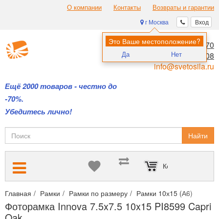
О компании
Контакты
Возвраты и гарантии
г Москва
Вход
Это Ваше местоположение?
8 (495) 970-00-70
Да
Нет
8 (800) 700-11-08
info@svetosila.ru
Ещё 2000 товаров - честно до
-70%.
Убедитесь лично!
Найти
Корзина пуста
Главная
Рамки
Рамки по размеру
Рамки 10х15 (А6)
Фотор
Фоторамка Innova 7.5x7.5 10x15 PI8599 Capri
Oak