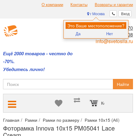
О компании
Контакты
Возвраты и гарантии
г Москва
Вход
Это Ваше местоположение?
8 (495) 970-00-70
Да
Нет
8 (800) 700-11-08
info@svetosila.ru
Ещё 2000 товаров - честно до
-70%.
Убедитесь лично!
Найти
Корзина пуста
Главная
Рамки
Рамки по размеру
Рамки 10х15 (А6)
Фото
Фоторамка Innova 10x15 PM05041 Lace
Cream