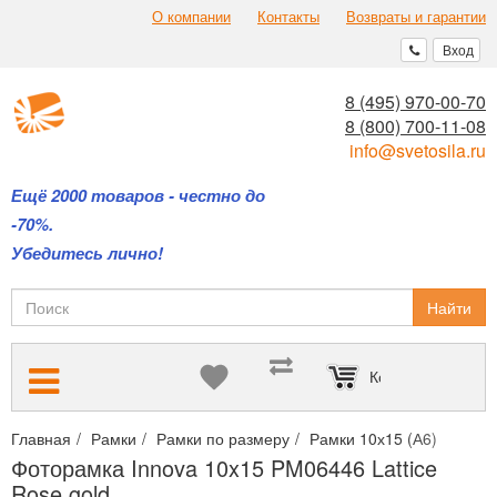
О компании
Контакты
Возвраты и гарантии
Вход
8 (495) 970-00-70
8 (800) 700-11-08
info@svetosila.ru
Ещё 2000 товаров - честно до
-70%.
Убедитесь лично!
Найти
Корзина пуста
Главная
Рамки
Рамки по размеру
Рамки 10х15 (А6)
Фотор
Фоторамка Innova 10x15 PM06446 Lattice
Rose gold