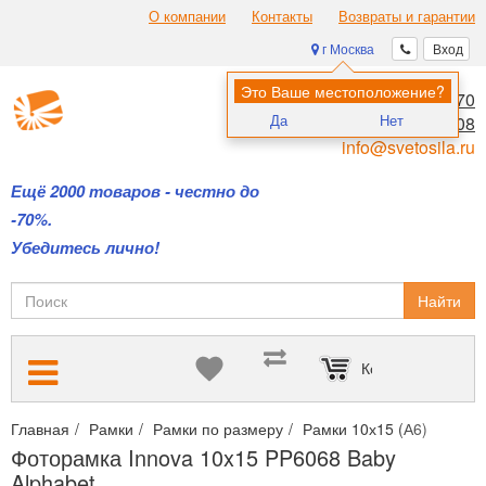
О компании
Контакты
Возвраты и гарантии
г Москва
Вход
Это Ваше местоположение?
8 (495) 970-00-70
Да
Нет
8 (800) 700-11-08
info@svetosila.ru
Ещё 2000 товаров - честно до
-70%.
Убедитесь лично!
Найти
Корзина пуста
Главная
Рамки
Рамки по размеру
Рамки 10х15 (А6)
Фото
Фоторамка Innova 10x15 PP6068 Baby
Alphabet